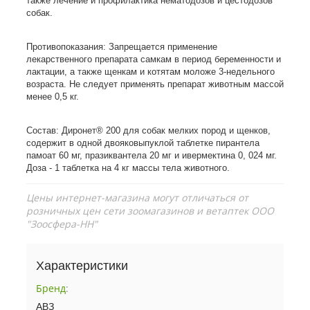
также лечение и профилактика нематодозов и цестодозов
собак.
Противопоказания: Запрещается применение
лекарственного препарата самкам в период беременности и
лактации, а также щенкам и котятам моложе 3-недельного
возраста. Не следует применять препарат животным массой
менее 0,5 кг.
Состав: Диронет® 200 для собак мелких пород и щенков,
содержит в одной двояковыпуклой таблетке пирантела
памоат 60 мг, празиквантела 20 мг и ивермектина 0, 024 мг.
Доза - 1 таблетка на 4 кг массы тела животного.
Цены интернет-магазина могут отличаться от
розничных цен сети зоомагазинов и ветаптек ООО
"Зоосфера-НН"
Характеристики
Бренд
:
АВЗ