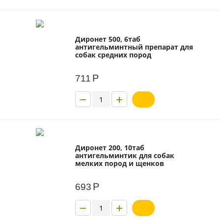
Диронет 500, 6таб
антигельминтный препарат для
собак средних пород
Р
711
−
+
Диронет 200, 10таб
антигельминтик для собак
мелких пород и щенков
Р
693
−
+