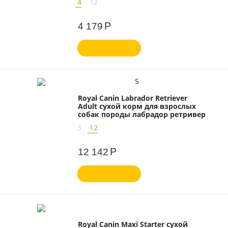
4
12
Р
4 179
5
Royal Canin Labrador Retriever
Adult сухой корм для взрослых
собак породы лабрадор ретривер
3
12
Р
12 142
Royal Canin Maxi Starter сухой