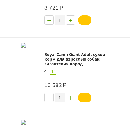
Р
3 721
−
+
Royal Canin Giant Adult сухой
корм для взрослых собак
гигантских пород
4
15
Р
10 582
−
+