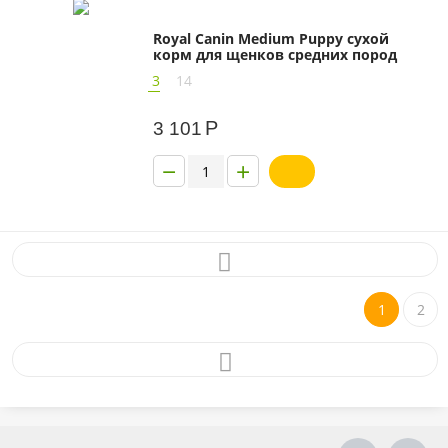
Royal Canin Medium Puppy сухой
корм для щенков средних пород
3
14
Р
3 101
−
+
1
2