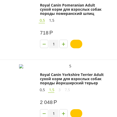
Royal Canin Pomeranian Adult
сухой корм для взрослых собак
породы померанский шпиц
0,5
1,5
Р
718
−
+
5
Royal Canin Yorkshire Terrier Adult
сухой корм для взрослых собак
породы йоркширский терьер
0,5
1,5
3
7,5
Р
2 048
−
+