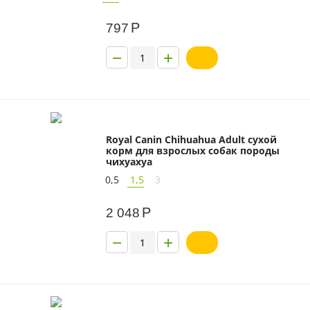
Р
797
−
+
Royal Canin Chihuahua Adult сухой
корм для взрослых собак породы
чихуахуа
0,5
1,5
3
Р
2 048
−
+