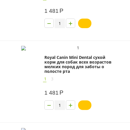
Р
1 481
−
+
1
Royal Canin Mini Dental сухой
корм для собак всех возрастов
мелких пород для заботы о
полосте рта
1
3
Р
1 481
−
+