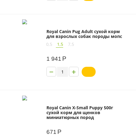
Royal Canin Pug Adult сухой корм
для взрослых собак породы мопс
0,5
1,5
7,5
Р
1 941
−
+
Royal Canin X-Small Puppy 500г
сухой корм для щенков
миниатюрных пород
Р
671