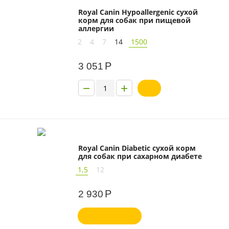
Royal Canin Hypoallergenic сухой
корм для собак при пищевой
аллергии
2
4
7
14
1500
Р
3 051
−
+
Royal Canin Diabetic сухой корм
для собак при сахарном диабете
1,5
12
Р
2 930