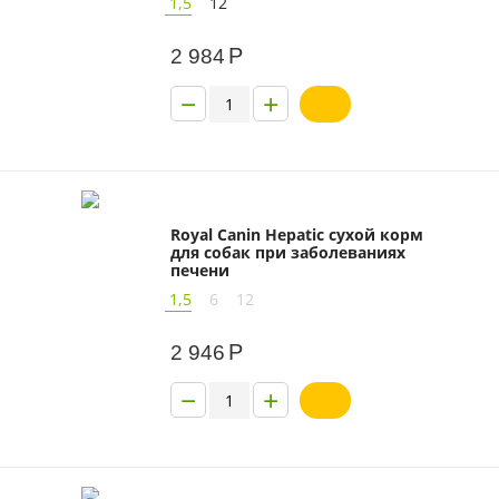
1,5
12
Р
2 984
−
+
Royal Canin Hepatic сухой корм
для собак при заболеваниях
печени
1,5
6
12
Р
2 946
−
+