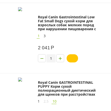
Royal Canin Gastrointestinal Low
Fat Small Dogs сухой корм для
взрослых собак мелких пород
при нарушении пищеварения с
ограниченным содержанием
1
3
жира
Р
2 041
−
+
Royal Canin GASTROINTESTINAL
PUPPY Корм сухой
полнорационный диетический
для щенков при расстройствах
пищеварения
1
2,5
10