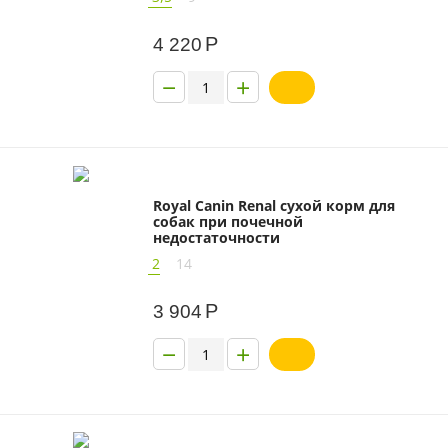
Р
4 220
−
+
Royal Canin Renal сухой корм для
собак при почечной
недостаточности
2
14
Р
3 904
−
+