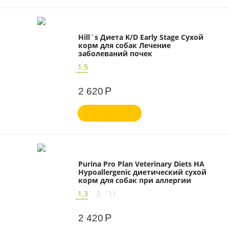
Hill`s Диета K/D Early Stage Сухой
корм для собак Лечение
заболеваний почек
1,5
Р
2 620
Purina Pro Plan Veterinary Diets HA
Hypoallergenic диетический сухой
корм для собак при аллергии
1,3
3
11
Р
2 420