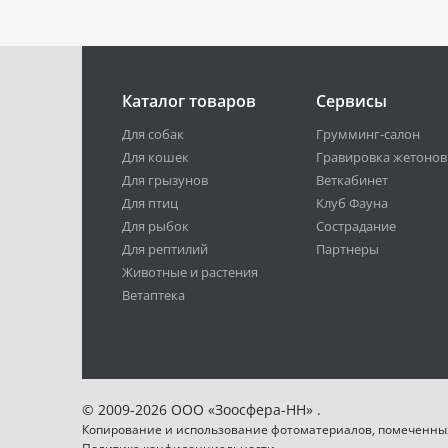
Каталог товаров
Сервисы
Для собак
Грумминг-салон
Для кошек
Гравировка жетонов
Для грызунов
Веткабинет
Для птиц
Клуб Фауна
Для рыбок
Сострадание
Для рептилий
Партнеры
Животные и растения
Ветаптека
© 2009-2026 ООО «Зоосфера-НН» .
Копирование и использование фотоматериалов, помеченны