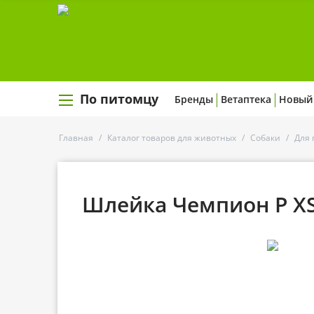
По питомцу
Бренды
Ветаптека
Новый
Главная
/
Каталог товаров для животных
/
Собаки
/
Для 
Шлейка Чемпион P ХS