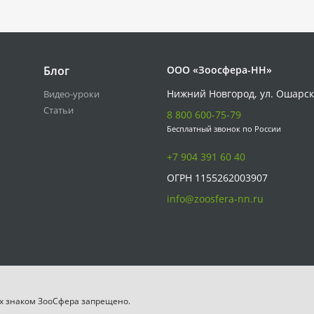
Блог
ООО «Зоосфера-НН»
Нижний Новгород, ул. Ошарск
Видео-уроки
Статьи
8 800 600-75-79
Бесплатный звонок по России
+7 904 391 60 40
ОГРН 1155262003907
info@zoosfera-nn.ru
х знаком ЗooСфера запрещено.