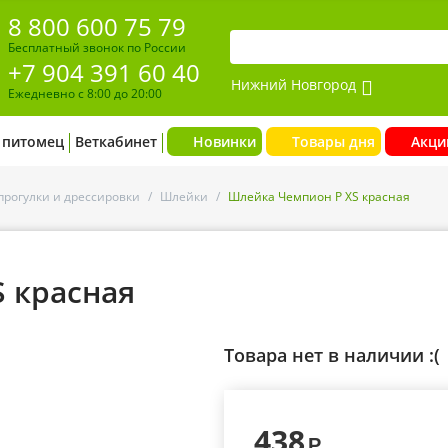
8 800 600 75 79
Бесплатный звонок по России
+7 904 391 60 40
Нижний Новгород
Ежедневно с 8:00 до 20:00
 питомец
Веткабинет
Новинки
Товары дня
Акци
прогулки и дрессировки
/
Шлейки
/
Шлейка Чемпион P ХS красная
 красная
Товара нет в наличии :(
438
Р