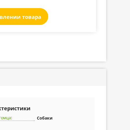
явлении товара
ктеристики
томца
:
Собаки