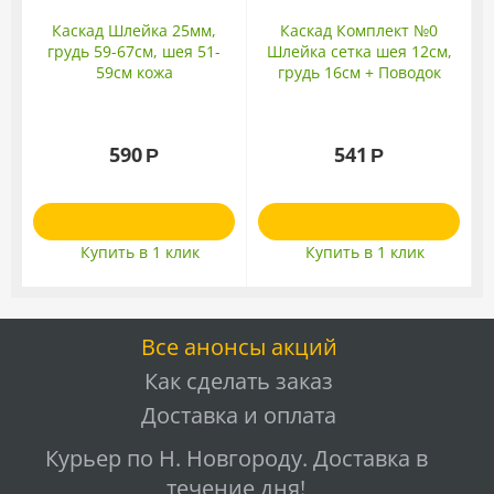
Каскад Шлейка 25мм,
Каскад Комплект №0
грудь 59-67см, шея 51-
Шлейка сетка шея 12см,
59см кожа
грудь 16см + Поводок
20мм*150см
590
541
Р
Р
Купить в 1 клик
Купить в 1 клик
Все анонсы акций
Как сделать заказ
Доставка и оплата
Курьер по Н. Новгороду. Доставка в
течение дня!