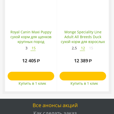
Royal Canin Maxi Puppy
Monge Speciality Line
сухой корм для щенков
Adult All Breeds Duck
A
крупных пород
сухой корм для взрослых
собак всех пород с уткой
3
15
2,5
12
15
12 405
12 389
Р
Р
Купить в 1 клик
Купить в 1 клик
Все анонсы акций
Как сделать заказ