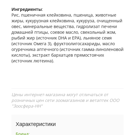
Ингредиенты
:
Рис, пшеничная клейковина, пшеница, животные
жиры, кукурузная клейковина, кукуруза, очищенный
овес, минеральные вещества, гидролизат печени
домашней птицы, соевое масло, свекольный жом,
рыбий жир (источник DHA и EPA), льняное семя
(источник Омега 3), фруктоолигосахариды, масло
огуречника аптечного (источник гамма-линоленовой
кислоты), экстракт бархатцев прямостоячих
(источник лютеина).
Цены интернет-магазина могут отличаться от
розничных цен сети зоомагазинов и ветаптек ООО
"Зоосфера-НН"
Характеристики
Бренд
: