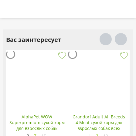
Вас заинтересует
AlphaPet WOW
Grandorf Adult All Breeds
Superpremium сухой корм
4 Meat сухой корм для
для взрослых собак
взрослых собак всех
средних пород с
пород 4 мяса
2
7
15
1
3
12