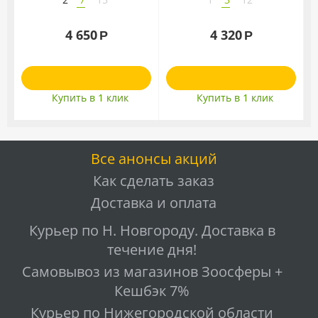
говядиной и сердцем
с
4 650
4 320
Р
Р
Купить в 1 клик
Купить в 1 клик
Все анонсы акций
Как сделать заказ
Доставка и оплата
Курьер по Н. Новгороду. Доставка в
течение дня!
Самовывоз из магазинов Зоосферы +
Кешбэк 7%
Курьер по Нижегородской области