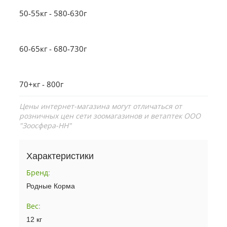
50-55кг - 580-630г
60-65кг - 680-730г
70+кг - 800г
Цены интернет-магазина могут отличаться от
розничных цен сети зоомагазинов и ветаптек ООО
"Зоосфера-НН"
Характеристики
Бренд
:
Родные Корма
Вес
:
12 кг