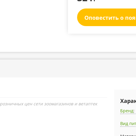
Оповестить о по
Хара
 розничных цен сети зоомагазинов и ветаптек
Бренд
:
Вид пи