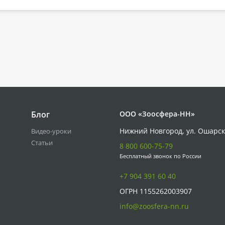
Блог
ООО «Зоосфера-НН»
Нижний Новгород, ул. Ошарск
Видео-уроки
Статьи
8 800 600-75-79
Бесплатный звонок по России
+7 904 391 60 40
ОГРН 1155262003907
info@zoosfera-nn.ru