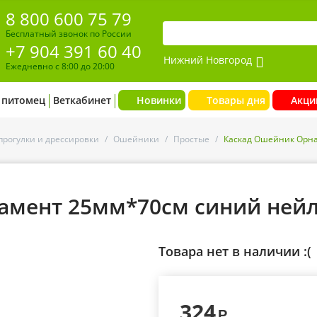
8 800 600 75 79
Бесплатный звонок по России
+7 904 391 60 40
Нижний Новгород
Ежедневно с 8:00 до 20:00
 питомец
Веткабинет
Новинки
Товары дня
Акци
прогулки и дрессировки
/
Ошейники
/
Простые
/
Каскад Ошейник Орн
амент 25мм*70см синий ней
Товара нет в наличии :(
324
Р