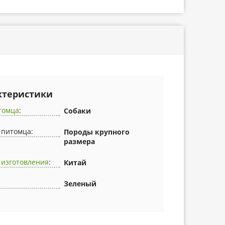
ктеристики
томца
:
Собаки
 питомца:
Породы крупного
размера
 изготовления
:
Китай
Зеленый