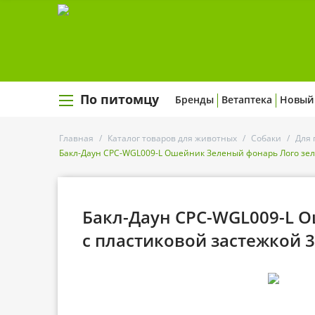
По питомцу
Бренды
Ветаптека
Новый
Главная
/
Каталог товаров для животных
/
Собаки
/
Для 
Бакл-Даун CPC-WGL009-L Ошейник Зеленый фонарь Лого зел
Бакл-Даун CPC-WGL009-L 
с пластиковой застежкой 