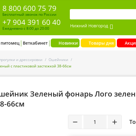
8 800 600 75 79
Бесплатный звонок по России
+7 904 391 60 40
Нижний Новгород
Ежедневно с 8:00 до 20:00
 питомец
Веткабинет
Новинки
Товары дня
Акци
прогулки и дрессировки
/
Ошейники
/
еный с пластиковой застежкой 38-66см
Ошейник Зеленый фонарь Лого зеле
38-66см
−
+
То