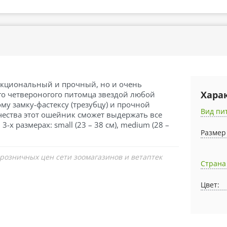
нкциональный и прочный, но и очень
Хара
го четвероногого питомца звездой любой
му замку-фастексу (трезубцу) и прочной
Вид пи
ества этот ошейник сможет выдержать все
х размерах: small (23 – 38 см), medium (28 –
Размер
 розничных цен сети зоомагазинов и ветаптек
Страна
Цвет: