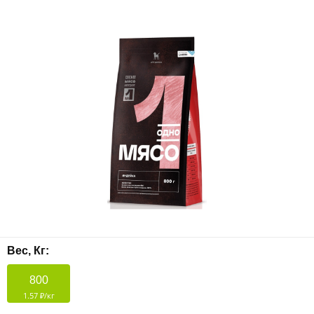
Вес, Кг:
800
1.57 ₽/кг