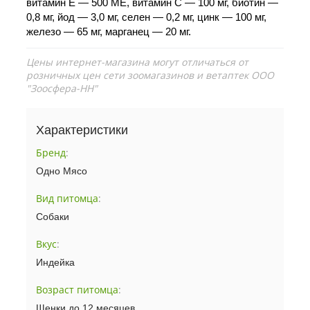
витамин Е — 500 МЕ, витамин С — 100 мг, биотин —
0,8 мг, йод — 3,0 мг, селен — 0,2 мг, цинк — 100 мг,
железо — 65 мг, марганец — 20 мг.
Цены интернет-магазина могут отличаться от
розничных цен сети зоомагазинов и ветаптек ООО
"Зоосфера-НН"
Характеристики
Бренд
:
Одно Мясо
Вид питомца
:
Собаки
Вкус
:
Индейка
Возраст питомца
:
Щенки до 12 месяцев