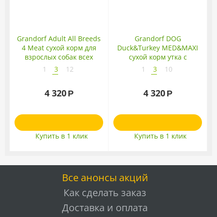
Grandorf Adult All Breeds
Grandorf DOG
4 Meat сухой корм для
Duck&Turkey MED&MAXI
взрослых собак всех
сухой корм утка с
пород 4 мяса
индейкой для собак
1
3
12
1
3
10
средних и крупных пород
4 320
4 320
Р
Р
Купить в 1 клик
Купить в 1 клик
Все анонсы акций
Как сделать заказ
Доставка и оплата