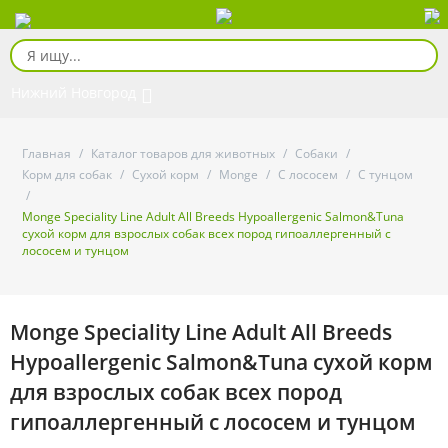
Нижний Новгород
Главная
/
Каталог товаров для животных
/
Собаки
/
Корм для собак
/
Сухой корм
/
Monge
/
С лососем
/
С тунцом
/
Monge Speciality Line Adult All Breeds Hypoallergenic Salmon&Tuna
сухой корм для взрослых собак всех пород гипоаллергенный с
лососем и тунцом
Monge Speciality Line Adult All Breeds
Hypoallergenic Salmon&Tuna сухой корм
для взрослых собак всех пород
гипоаллергенный с лососем и тунцом