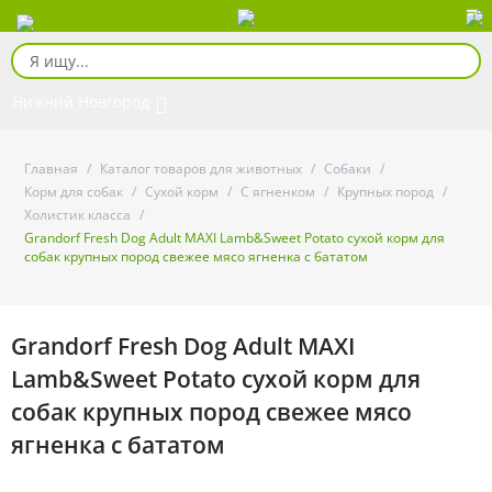
Нижний Новгород
Главная
/
Каталог товаров для животных
/
Собаки
/
Корм для собак
/
Сухой корм
/
С ягненком
/
Крупных пород
/
Холистик класса
/
Grandorf Fresh Dog Adult MAXI Lamb&Sweet Potato сухой корм для
собак крупных пород свежее мясо ягненка с бататом
Grandorf Fresh Dog Adult MAXI
Lamb&Sweet Potato сухой корм для
собак крупных пород свежее мясо
ягненка с бататом