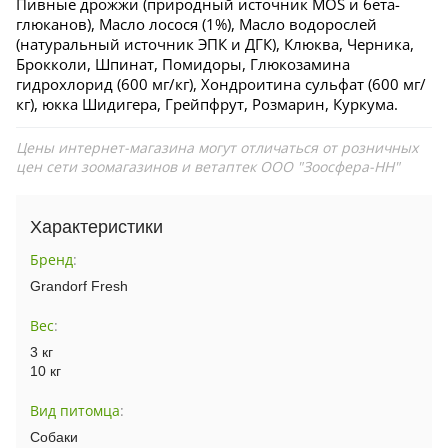
Пивные дрожжи (природный источник MOS и бета-
глюканов), Масло лосося (1%), Масло водорослей
(натуральный источник ЭПК и ДГК), Клюква, Черника,
Брокколи, Шпинат, Помидоры, Глюкозамина
гидрохлорид (600 мг/кг), Хондроитина сульфат (600 мг/
кг), юкка Шидигера, Грейпфрут, Розмарин, Куркума.
Цены интернет-магазина могут отличаться от розничных
цен сети зоомагазинов и ветаптек ООО "Зоосфера-НН"
Характеристики
Бренд
:
Grandorf Fresh
Вес
:
3 кг
10 кг
Вид питомца
:
Собаки