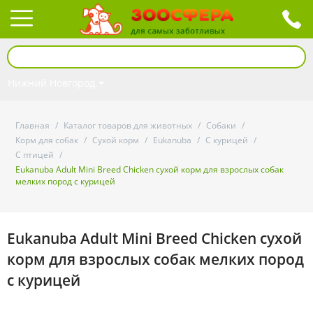
Нижний Новгород
Главная
/
Каталог товаров для животных
/
Собаки
/
Корм для собак
/
Сухой корм
/
Eukanuba
/
С курицей
/
С птицей
/
Eukanuba Adult Mini Breed Chicken сухой корм для взрослых собак
мелких пород с курицей
Eukanuba Adult Mini Breed Chicken сухой
корм для взрослых собак мелких пород
с курицей