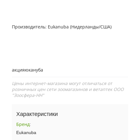
Производитель: Eukanuba (Нидерланды/США)
акцияюкануба
Цены интернет-магазина могут отличаться от
розничных цен сети зоомагазинов и ветаптек ООО
"Зоосфера-НН"
Характеристики
Бренд
:
Eukanuba