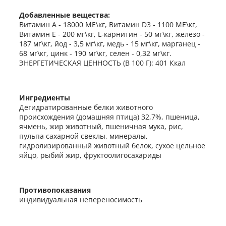
Добавленные вещества:
Витамин A - 18000 МЕ\кг, Витамин D3 - 1100 МЕ\кг,
Витамин E - 200 мг\кг, L-карнитин - 50 мг\кг, железо -
187 мг\кг, йод - 3,5 мг\кг, медь - 15 мг\кг, марганец -
68 мг\кг, цинк - 190 мг\кг, селен - 0,32 мг\кг.
ЭНЕРГЕТИЧЕСКАЯ ЦЕННОСТЬ (В 100 Г): 401 Ккал
Ингредиенты
Дегидратированные белки животного
происхождения (домашняя птица) 32,7%, пшеница,
ячмень, жир животный, пшеничная мука, рис,
пульпа сахарной свеклы, минералы,
гидролизированный животный белок, сухое цельное
яйцо, рыбий жир, фруктоолигосахариды
Противопоказания
индивидуальная непереносимость