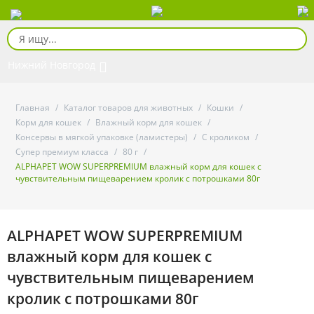
Нижний Новгород
Главная
/
Каталог товаров для животных
/
Кошки
/
Корм для кошек
/
Влажный корм для кошек
/
Консервы в мягкой упаковке (ламистеры)
/
С кроликом
/
Супер премиум класса
/
80 г
/
ALPHAPET WOW SUPERPREMIUM влажный корм для кошек с
чувствительным пищеварением кролик с потрошками 80г
ALPHAPET WOW SUPERPREMIUM
влажный корм для кошек с
чувствительным пищеварением
кролик с потрошками 80г