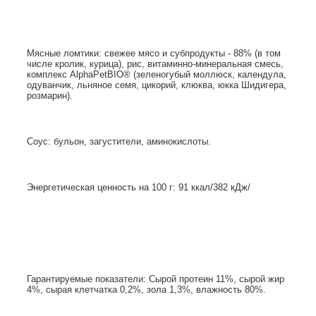
Мясные ломтики: свежее мясо и субпродукты - 88% (в том
числе кролик, курица), рис, витаминно-минеральная смесь,
комплекс AlphaPetBIO® (зеленогубый моллюск, календула,
одуванчик, льняное семя, цикорий, клюква, юкка Шидигера,
розмарин).
Соус: бульон, загустители, аминокислоты.
Энергетическая ценность на 100 г: 91 ккал/382 кДж/
Гарантируемые показатели: Сырой протеин 11%, сырой жир
4%, сырая клетчатка 0,2%, зола 1,3%, влажность 80%.