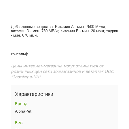
Добавленные вещества: Витамин А - мин. 7500 МЕ/кг,
витамин D - мин. 750 МЕ/кг, витамин Е - мин. 20 мг/кг, таурин
- мин. 670 мг/кг
.
консальф
Цены интернет-магазина могут отличаться от
розничных цен сети зоомагазинов и ветаптек ООО
"Зоосфера-НН"
Характеристики
Бренд
:
AlphaPet
Вес
: