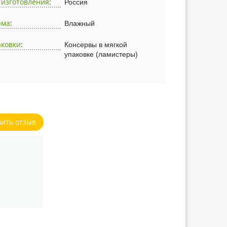
 изготовления
:
Россия
рма
:
Влажный
аковки
:
Консервы в мягкой
упаковке (ламистеры)
вить отзыв