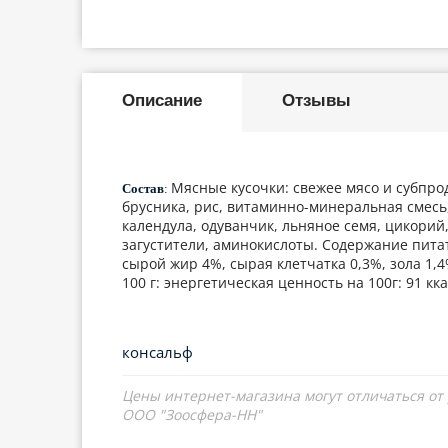
Описание
Отзывы
Мясные кусочки: свежее мясо и субпрод
Состав
:
брусника, рис, витаминно-минеральная смесь
календула, одуванчик, льняное семя, цикорий,
загустители, аминокислоты. Содержание пита
сырой жир 4%, сырая клетчатка 0,3%, зола 1,
100 г: энергетическая ценность на 100г: 91 кк
консальф
Цены интернет-магазина могут отличаться от
ООО "Зоосфера-НН"