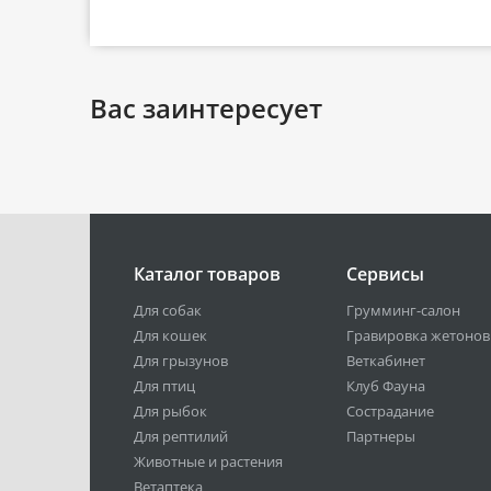
Вас заинтересует
Каталог товаров
Сервисы
Для собак
Грумминг-салон
Для кошек
Гравировка жетонов
Для грызунов
Веткабинет
Для птиц
Клуб Фауна
Для рыбок
Сострадание
Для рептилий
Партнеры
Животные и растения
Ветаптека