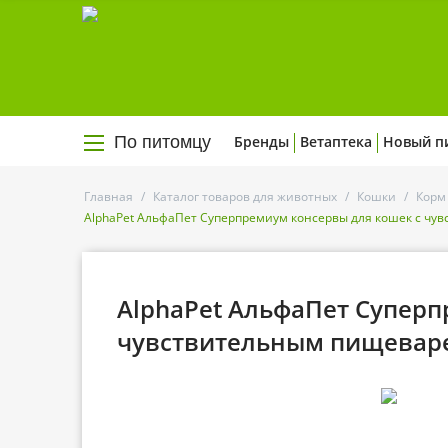
По питомцу
Бренды
Ветаптека
Новый п
Главная
/
Каталог товаров для животных
/
Кошки
/
Корм
AlphaPet АльфаПет Суперпремиум консервы для кошек с чу
AlphaPet АльфаПет Суперп
чувствительным пищеваре