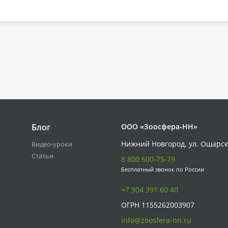
Блог
ООО «Зоосфера-НН»
Нижний Новгород, ул. Ошарск
Видео-уроки
Статьи
8 800 600-75-79
Бесплатный звонок по России
+7 904 391 60 40
ОГРН 1155262003907
info@zoosfera-nn.ru