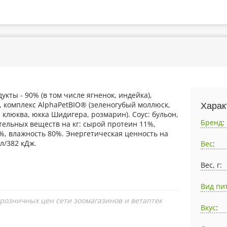
укты - 90% (в том числе ягненок, индейка),
, комплекс AlphaPetBIO® (зеленогубый моллюск,
Харак
 клюква, юкка Шидигера, розмарин). Соус: бульон,
Бренд
:
тельных веществ на кг: сырой протеин 11%,
4%, влажность 80%. Энергетическая ценность на
ал/382 кДж.
Вес
:
Вес, г:
Вид пи
 розничных цен сети зоомагазинов и ветаптек
Вкус
: