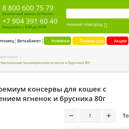
8 800 600 75 79
Бесплатный звонок по России
+7 904 391 60 40
Нижний Новгород
Ежедневно с 8:00 до 20:00
итомец
Веткабинет
Новинки
Товары дня
Акции
 для кошек
/
вствительным пищеварением ягненок и брусника 80г
ремиум консервы для кошек с
нием ягненок и брусника 80г
−
+
То