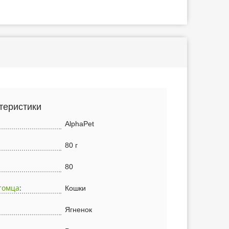
теристики
AlphaPet
80 г
80
томца
:
Кошки
Ягненок