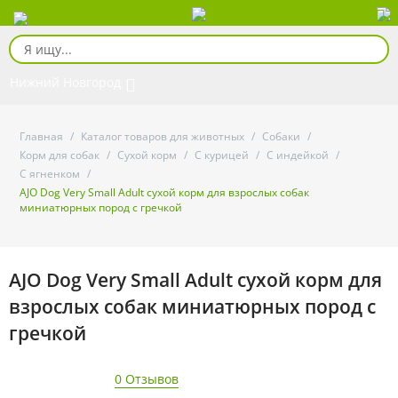
Нижний Новгород
Главная
/
Каталог товаров для животных
/
Собаки
/
Корм для собак
/
Сухой корм
/
С курицей
/
С индейкой
/
С ягненком
/
AJO Dog Very Small Adult сухой корм для взрослых собак
миниатюрных пород с гречкой
AJO Dog Very Small Adult сухой корм для
взрослых собак миниатюрных пород с
гречкой
0 Отзывов