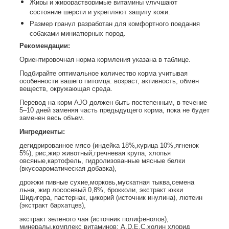
Жиры и жирорастворимые витамины улучшают
состояние шерсти и укрепляют защиту кожи.
Размер гранул разработан для комфортного поедания
собаками миниатюрных пород.
Рекомендации:
Ориентировочная норма кормления указана в таблице.
Подбирайте оптимальное количество корма учитывая
особенности вашего питомца: возраст, активность, обмен
веществ, окружающая среда.
Перевод на корм AJO должен быть постепенным, в течение
5–10 дней заменяя часть предыдущего корма, пока не будет
заменен весь объем.
Ингредиенты:
дегидрированное мясо (индейка 18%,курица 10%,ягненок
5%), рис,жир животный,гречневая крупа, хлопья
овсяные,картофель, гидролизованные мясные белки
(вкусоароматическая добавка),
дрожжи пивные сухие,морковь,мускатная тыква,семена
льна, жир лососевый 0,8%, брокколи, экстракт юкки
Шидигера, пастернак, цикорий (источник инулина), лютеин
(экстракт бархатцев),
экстракт зеленого чая (источник полифенолов),
минералы,комплекс витаминов: А,D,Е,С,холин хлорид