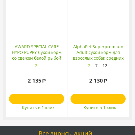
AWARD SPECIAL CARE
AlphaPet Superpremium
HYPO PUPPY Сухой корм
Adult сухой корм для
со свежей белой рыбой
взрослых собак средних
для щенков от 1 месяца,
пород с говядиной и
2
2
7
12
беременных и кормящих
потрошками
собак всех пород,
2 135
2 130
Р
Р
склонных к аллергии
Купить в 1 клик
Купить в 1 клик
Все анонсы акций