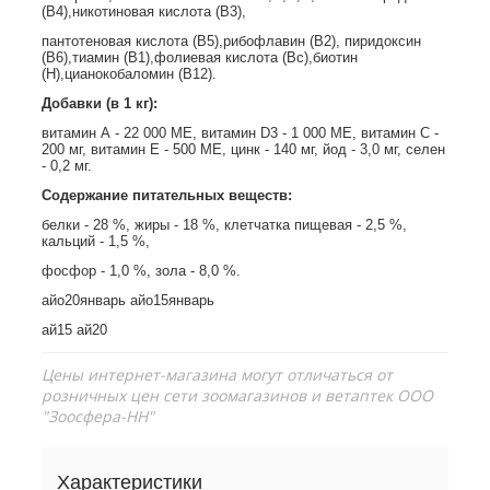
(В4),никотиновая кислота (В3),
пантотеновая кислота (В5),рибофлавин (В2), пиридоксин
(В6),тиамин (В1),фолиевая кислота (Вс),биотин
(Н),цианокобаломин (В12).
Добавки (в 1 кг):
витамин А - 22 000 МЕ, витамин D3 - 1 000 ME, витамин С -
200 мг, витамин E - 500 ME, цинк - 140 мг, йод - 3,0 мг, селен
- 0,2 мг.
Содержание питательных веществ:
белки - 28 %, жиры - 18 %, клетчатка пищевая - 2,5 %,
кальций - 1,5 %,
фосфор - 1,0 %, зола - 8,0 %.
айо20январь айо15январь
ай15 ай20
Цены интернет-магазина могут отличаться от
розничных цен сети зоомагазинов и ветаптек ООО
"Зоосфера-НН"
Характеристики