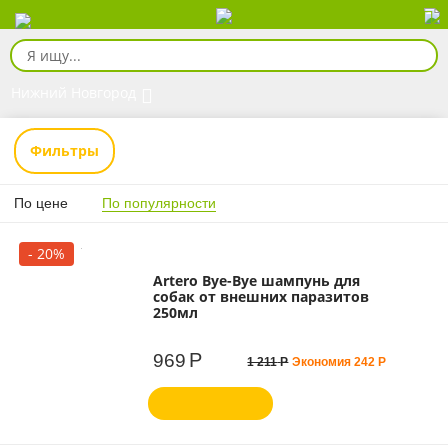
Нижний Новгород
Фильтры
По цене
По популярности
- 20%
Artero Bye-Bye шампунь для
собак от внешних паразитов
250мл
Р
969
1 211
Р
Экономия
242
Р