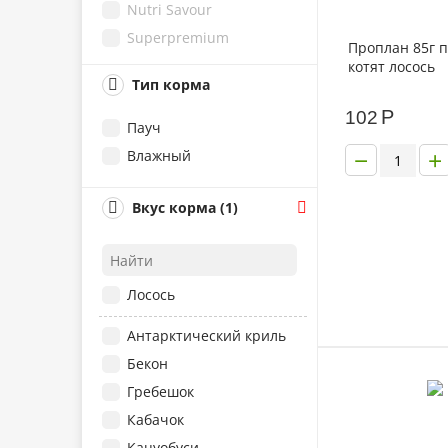
Nutri Savour
Best Dinner
Superpremium
Dr.Clauder`s
Проплан 85г п
Домашние обеды
котят лосось
Edel Cat
Тип корма
Wanpy
Р
102
Амурр
Пауч
−
+
Зоогурман
Влажный
Наша Марка
Вкус корма (1)
Ночной Охотник
Лосось
Антарктический криль
Бекон
Гребешок
Кабачок
Кацуобуси