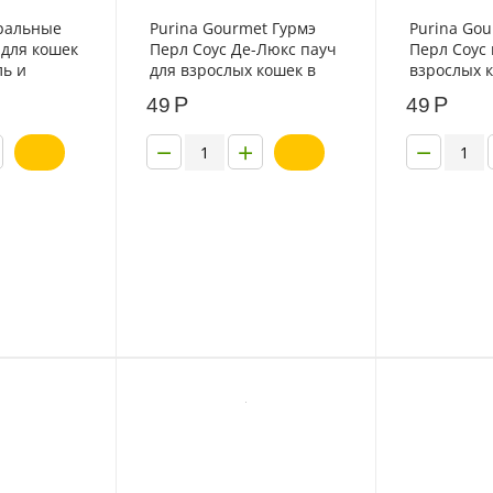
ральные
Purina Gourmet Гурмэ
Purina Gou
 для кошек
Перл Соус Де-Люкс пауч
Перл Соус 
ль и
для взрослых кошек в
взрослых к
лью 75г
соусе с лососем 75г
с лососем 
Р
Р
49
49
−
+
−