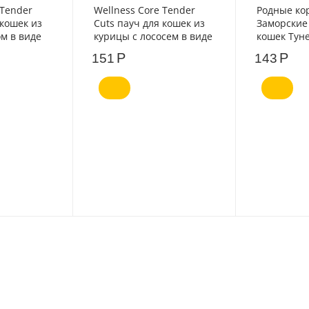
 Tender
Wellness Core Tender
Родные ко
 кошек из
Cuts пауч для кошек из
Заморские
ом в виде
курицы с лососем в виде
кошек Туне
се 85г
нарезки в соусе 85г
соусе по-т
Р
Р
151
143