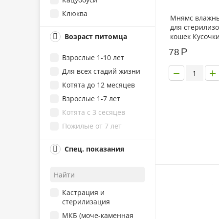
Клюква
Мнямс влажн
для стерилиз
Козье молоко
кошек Кусочки
Возраст питомца
Кукуруза
лососем 85г
Р
78
Морской угорь
Взрослые 1-10 лет
Морской язык
−
+
Для всех стадий жизни
Мясное ассорти
Котята до 12 месяцев
Сибас
Взрослые 1-7 лет
Тунец Кацуо
Котята с 3 сесяцев
Тунец Магуро
Пожилые от 7 лет
Курица
Спец. показания
Индейка
Ягненок
Цыпленок
Говядина
Кастрация и
стерилизация
Треска
МКБ (моче-каменная
Форель