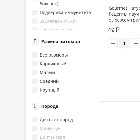
болезнь)
Gourmet Нату
Птица
Поддержка иммунитета
Рецепты пауч
Тунец
с лососем гри
Заболевания ЖКТ
зеленой фасо
Утка
Р
49
Чувствительное
Рыба
пищеварение
−
+
Размер питомца
Овощи
Заболевания почек
Мясо
Беременность и
Все размеры
лактация
Кролик
Карликовый
Опорно-двигательный
Телятина
Малый
аппарат
Дичь
Средний
Избыточный вес
Креветки
Крупный
Выведение комочков
Баранина
шерсти
Ассорти
Для улучшения окраса
Порода
Брокколи
Кожа и шерсть
Для всех пород
Горох
Период восстановления
Мейн-кун
Кальмар
Рост и развитие
Британская
Киноа