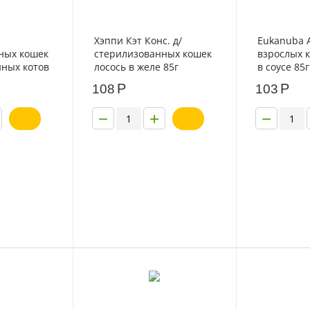
Хэппи Кэт Конс. д/
Eukanuba A
ных кошек
стерилизованных кошек
взрослых к
нных котов
лосось в желе 85г
в соусе 85г
кусочки в
Р
Р
108
103
−
+
−