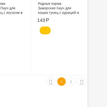
рма
Родные корма
 Пауч для
Заморские пауч для
ц с лососем в
кошек тунец с курицей и
айски 70г
лососем в желе по-
Р
143
тайски 70г
1
2