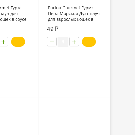
rmet Гурмэ
Purina Gourmet Гурмэ
пауч для
Перл Морской Дуэт пауч
ошек в соусе
для взрослых кошек в
75г
соусе с креветкой и
Р
49
лососем 75г
+
−
+