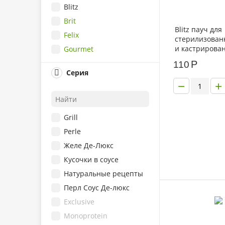
Blitz
Brit
Blitz пауч для
Felix
стерилизован
и кастрирова
Gourmet
Утка и лосось 
Happy Cat
Р
110
соусе 85г
Серия
Wellness Core
−
+
Деревенские Лакомства
Мнямс
Grill
Родные Корма
Perle
AJO
Желе Де-Люкс
Best Dinner Vet Profi
Кусочки в соусе
Florida
Натуральные рецепты
Inaba
Перл Соус Де-люкс
Purina ONE
Exclusive
Royal Canin
Monoprotein
Hill's