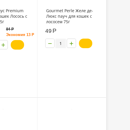
иус Premium
Gourmet Perle Желе де-
ошек Лосось с
Люкс пауч для кошек с
5г
лососем 75г
84
Р
Р
49
Экономия
13
Р
−
+
+