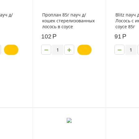
ауч д/
Проплан 85г пауч д/
Blitz пауч
кошек стерелизованных
Лосось с и
лосось в соусе
соусе 85г
Р
Р
102
91
−
+
−
- 15%