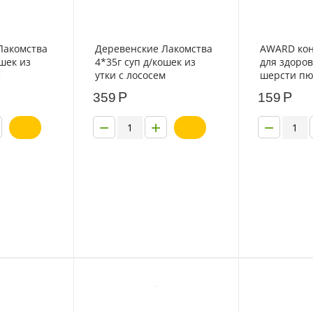
Лакомства
Деревенские Лакомства
AWARD кон
ошек из
4*35г суп д/кошек из
для здоров
с
утки с лососем
шерсти пю
с лососем 
Р
Р
359
159
−
+
−