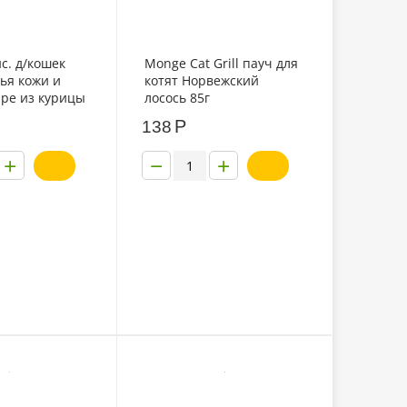
с. д/кошек
Monge Cat Grill пауч для
ья кожи и
котят Норвежский
ре из курицы
лосось 85г
100г
Р
138
+
−
+