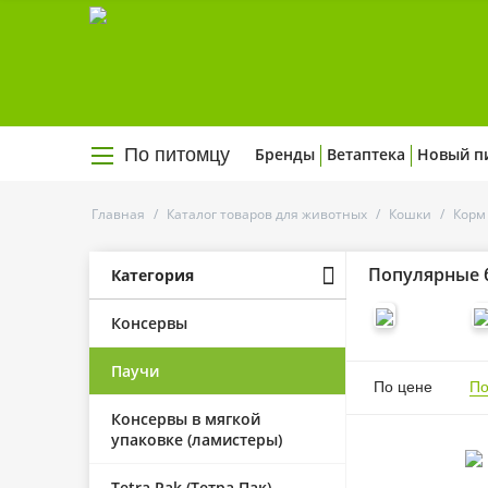
По питомцу
Бренды
Ветаптека
Новый п
Главная
/
Каталог товаров для животных
/
Кошки
/
Корм
Популярные 
Категория
Консервы
Паучи
По цене
По
Консервы в мягкой
упаковке (ламистеры)
Tetra Pak (Тетра Пак)