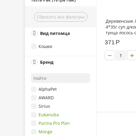
Сбросить все фильтры
Деревенские 
4*35г суп д/к
тунца лосось 
Вид питомца
гребешком
Р
371
Кошки
−
+
Бренд
AlphaPet
AWARD
Sirius
Eukanuba
Purina Pro Plan
Monge