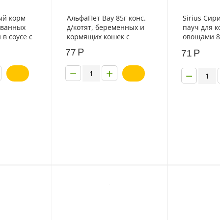
ый корм
АльфаПет Вау 85г конс.
Sirius Сир
ованных
д/котят, беременных и
пауч для к
 в соусе с
кормящих кошек с
овощами 8
лососем паштет
Р
77
Р
71
−
+
−