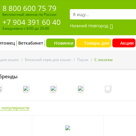
8 800 600 75 79
Бесплатный звонок по России
+7 904 391 60 40
Нижний Новгород
Ежедневно с 8:00 до 20:00
итомец
Веткабинет
Новинки
Товары дня
Акции
 для кошек
/
Влажный корм для кошек
/
Паучи
/
С лососем
бренды
 популярности