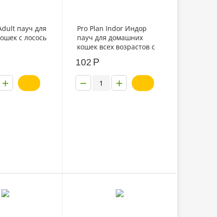
dult пауч для
Pro Plan Indor Индор
ошек с лосось
пауч для домашних
кошек всех возрастов с
лососем в соусе 85гр
Р
102
+
−
+