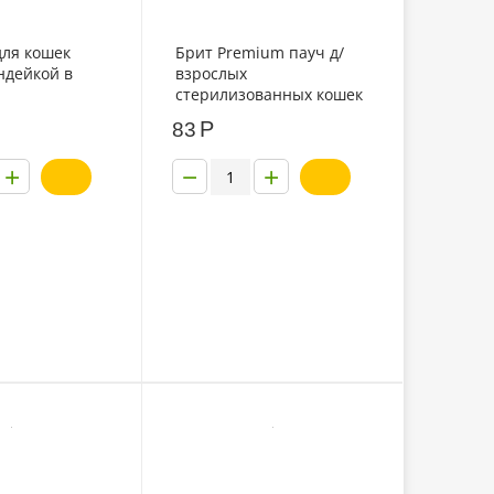
 для кошек
Брит Premium пауч д/
ндейкой в
взрослых
стерилизованных кошек
лосось в соусе 85г
Р
83
+
−
+