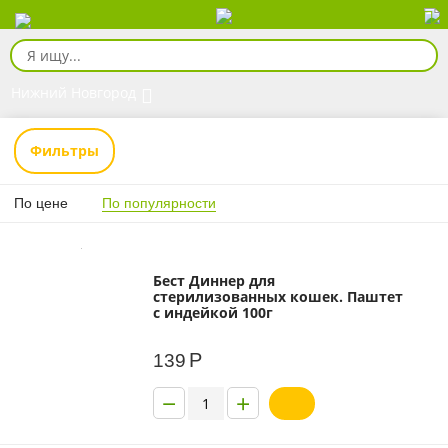
Нижний Новгород
Фильтры
По цене
По популярности
Бест Диннер для
стерилизованных кошек. Паштет
с индейкой 100г
Р
139
−
+