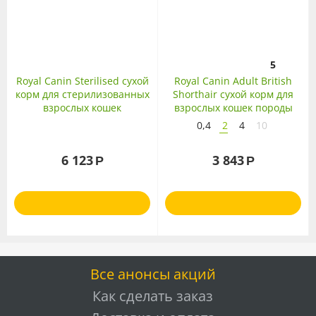
5
Royal Canin Sterilised сухой
Royal Canin Adult British
корм для стерилизованных
Shorthair сухой корм для
взрослых кошек
взрослых кошек породы
Британская
0,4
2
4
10
короткошерстная
6 123
3 843
Р
Р
Все анонсы акций
Как сделать заказ