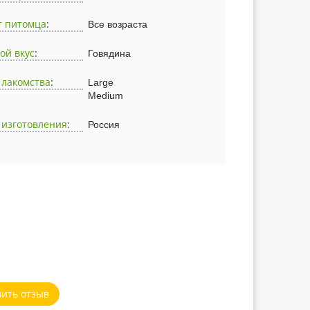
т питомца
:
Все возраста
ой вкус
:
Говядина
 лакомства
:
Large
Medium
 изготовления
:
Россия
вить отзыв