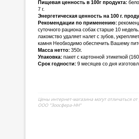
Пищевая ценность в 100г продукта:
белок
7 г.
Энергетическая ценность на 100 г. проду
Рекомендации по применению:
рекоменд
суточного рациона собак старше 10 недель
лакомство удаляет налет с зубов, укрепля
камня Необходимо обеспечить Вашему пито
Масса нетто:
350г.
Упаковка:
пакет с картонной этикеткой (160
Срок годности:
9 месяцев со дня изготовл
Цены интернет-магазина могут отличаться от
ООО "Зоосфера-НН"