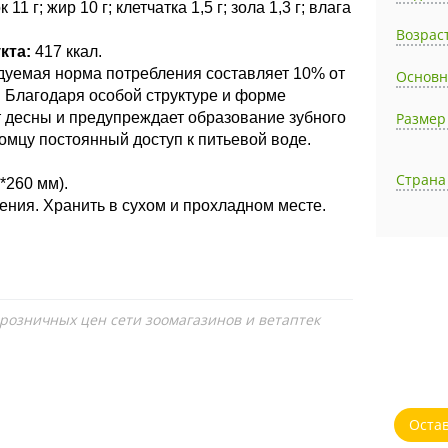
 11 г; жир 10 г; клетчатка 1,5 г; зола 1,3 г; влага
Возрас
кта:
417 ккал.
уемая норма потребления составляет 10% от
Основн
. Благодаря особой структуре и форме
ет десны и предупреждает образование зубного
Размер
мцу постоянный доступ к питьевой воде.
Страна
*260 мм).
ения. Хранить в сухом и прохладном месте.
 розничных цен сети зоомагазинов и ветаптек
Оста