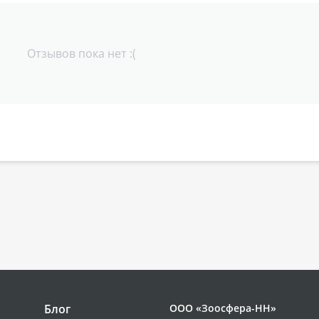
Отзывов пока нет :(
Блог
ООО «Зоосфера-НН»