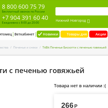
8 800 600 75 79
Бесплатный звонок по России
+7 904 391 60 40
Нижний Новгород
Ежедневно с 8:00 до 20:00
итомец
Веткабинет
Новинки
Товары дня
Акции
мства
/
Печенье и снеки
/
TitBit Печенье Бискотти с печенью говяжьей
тти с печенью говяжьей
Товара нет в наличии :(
266
Р