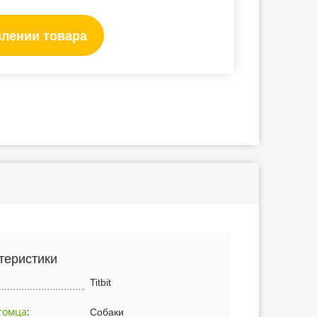
влении товара
теристики
Titbit
томца
:
Собаки