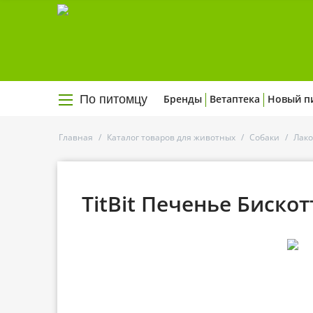
По питомцу
Бренды
Ветаптека
Новый п
Главная
/
Каталог товаров для животных
/
Собаки
/
Лако
TitBit Печенье Биско