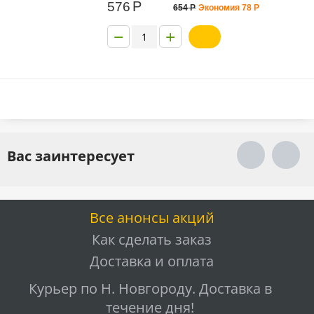
Р
576
654
Р
Экономия
78
Р
−
+
Вас заинтересует
Все анонсы акций
Как сделать заказ
Доставка и оплата
Курьер по Н. Новгороду. Доставка в
течение дня!