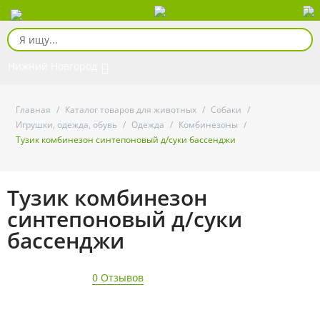
Нижний Новгород
Главная
/
Каталог товаров для животных
/
Собаки
/
Игрушки, одежда, обувь
/
Одежда
/
Комбинезоны
/
Тузик комбинезон синтепоновый д/суки бассенджи
Тузик комбинезон
синтепоновый д/суки
бассенджи
0 Отзывов