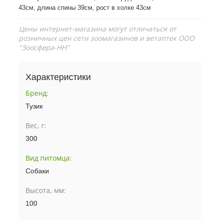
43см, длина спины 39см, рост в холке 43см
Цены интернет-магазина могут отличаться от
розничных цен сети зоомагазинов и ветаптек ООО
"Зоосфера-НН"
Характеристики
Бренд
:
Тузик
Вес, г:
300
Вид питомца
:
Собаки
Высота, мм:
100