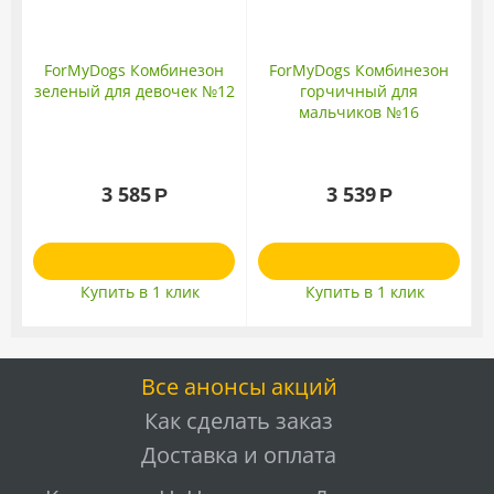
ForMyDogs Комбинезон
ForMyDogs Комбинезон
зеленый для девочек №12
горчичный для
мальчиков №16
3 585
3 539
Р
Р
Купить в 1 клик
Купить в 1 клик
Все анонсы акций
Как сделать заказ
Доставка и оплата