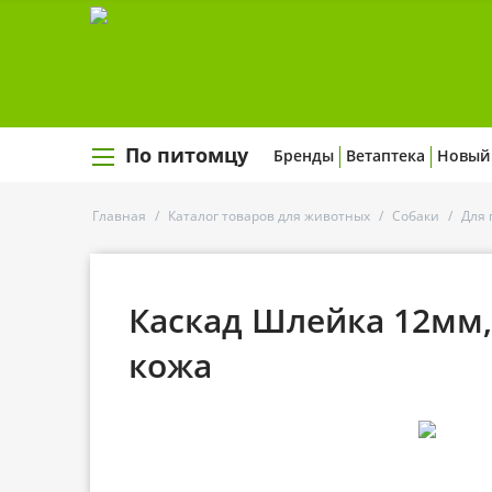
По питомцу
Бренды
Ветаптека
Новый
Главная
/
Каталог товаров для животных
/
Собаки
/
Для 
Каскад Шлейка 12мм, 
кожа