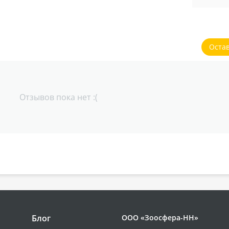
Оста
Отзывов пока нет :(
Блог
ООО «Зоосфера-НН»