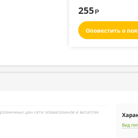
255
Р
Оповестить о по
 розничных цен сети зоомагазинов и ветаптек
Хара
Вид пи