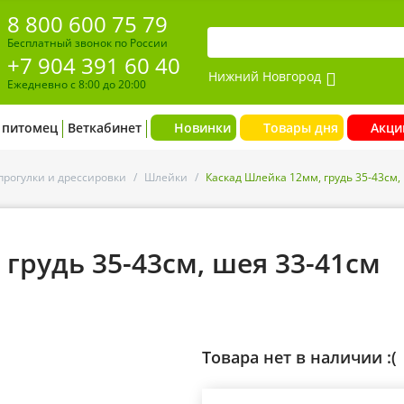
8 800 600 75 79
Бесплатный звонок по России
+7 904 391 60 40
Нижний Новгород
Ежедневно с 8:00 до 20:00
 питомец
Веткабинет
Новинки
Товары дня
Акци
прогулки и дрессировки
/
Шлейки
/
Каскад Шлейка 12мм, грудь 35-43см,
грудь 35-43см, шея 33-41см
Товара нет в наличии :(