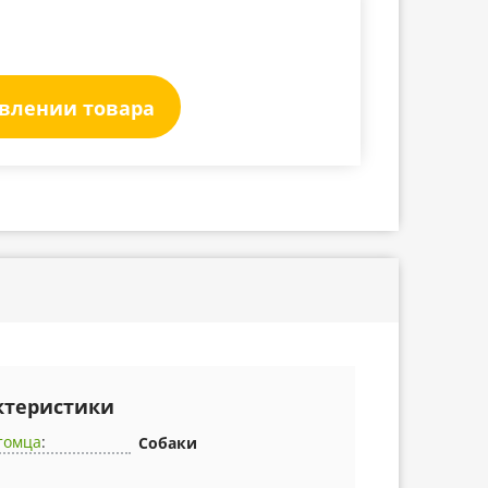
явлении товара
ктеристики
томца
:
Собаки