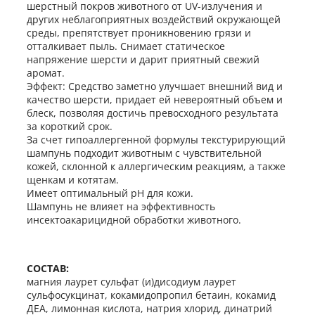
шерстный покров животного от UV-излучения и
других неблагоприятных воздействий окружающей
среды, препятствует проникновению грязи и
отталкивает пыль. Снимает статическое
напряжение шерсти и дарит приятный свежий
аромат.
Эффект: Средство заметно улучшает внешний вид и
качество шерсти, придает ей невероятный объем и
блеск, позволяя достичь превосходного результата
за короткий срок.
За счет гипоаллергенной формулы текстурирующий
шампунь подходит животным с чувствительной
кожей, склонной к аллергическим реакциям, а также
щенкам и котятам.
Имеет оптимальный pH для кожи.
Шампунь не влияет на эффективность
инсектоакарицидной обработки животного.
СОСТАВ:
магния лаурет сульфат (и)дисодиум лаурет
сульфосукцинат, кокамидопропил бетаин, кокамид
ДЕА, лимонная кислота, натрия хлорид, динатрий