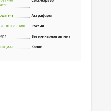
нование
Секс-барьер
ата
:
одитель
:
Астрафарм
 изготовления
:
Россия
вара:
Ветеринарная аптека
выпуска
:
Капли