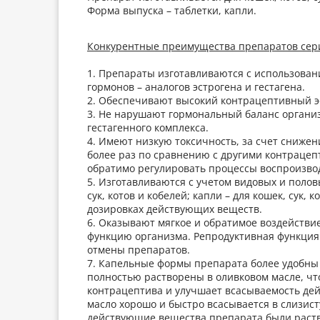
Форма выпуска – таблетки, капли.
Конкурентные преимущества препаратов сери
1. Препараты изготавливаются с использова
гормонов – аналогов эстрогена и гестагена.
2. Обеспечивают высокий контрацептивный э
3. Не нарушают гормональный баланс организ
гестагенного комплекса.
4. Имеют низкую токсичность, за счет сниже
более раз по сравнению с другими контраце
обратимо регулировать процессы воспроизво
5. Изготавливаются с учетом видовых и полов
сук, котов и кобелей; капли – для кошек, сук,
дозировках действующих веществ.
6. Оказывают мягкое и обратимое воздействи
функцию организма. Репродуктивная функция 
отмены препаратов.
7. Капельные формы препарата более удобны
полностью растворены в оливковом масле, чт
контрацептива и улучшает всасываемость дей
масло хорошо и быстро всасывается в слизис
действующие вещества препарата были раств