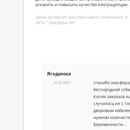
ускорить и повысить качество контрацепции.
Цены интернет-магазина могут отличаться от
ООО "Зоосфера-НН"
Ягодинка
спасибо зоосфера
10.02.2021
беспородной соба
Капли заказала е
случилось не с то
дворовым кобелем
нужном количеств
Беременности...