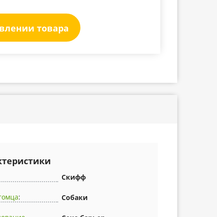
явлении товара
ктеристики
Скифф
томца
:
Собаки