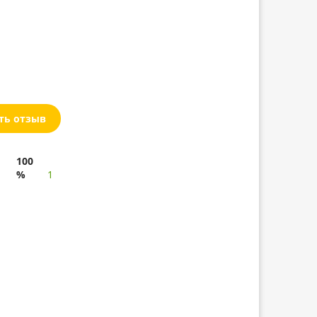
ть отзыв
100
%
1