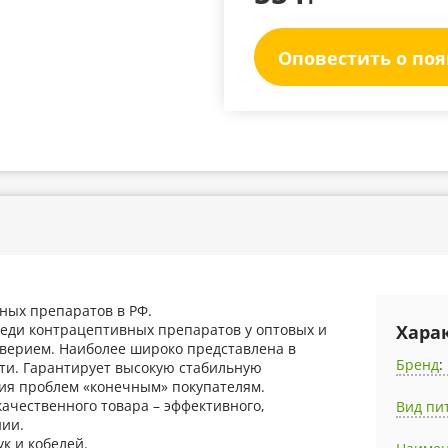
Оповестить о по
вных препаратов в РФ.
реди контрацептивных препаратов у оптовых и
Хара
оверием. Наиболее широко представлена в
Бренд
:
ти. Гарантирует высокую стабильную
ия проблем «конечным» покупателям.
ачественного товара – эффективного,
Вид пи
нии.
ук и кобелей.