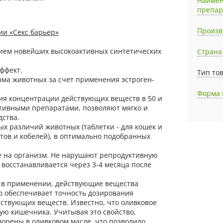
Наиме
препар
Произв
и «Секс барьер»
нием новейших высокоактивных синтетических
Страна
ффект.
Тип то
ма животных за счет применения эстроген-
Форма 
ния концентрации действующих веществ в 50 и
птивными препаратами, позволяют мягко и
дства.
ых различий животных (таблетки - для кошек и
 котов и кобелей), в оптимально подобранных
е на организм. Не нарушают репродуктивную
восстанавливается через 3-4 месяца после
 в применении, действующие вещества
о обеспечивает точность дозирования
ствующих веществ. Известно, что оливковое
тую кишечника. Учитывая это свойство,
орены в оливковом масле, что позволило