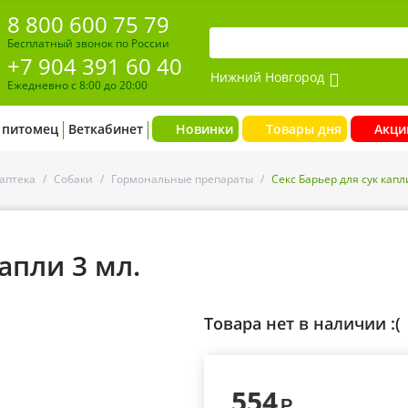
8 800 600 75 79
Бесплатный звонок по России
+7 904 391 60 40
Нижний Новгород
Ежедневно с 8:00 до 20:00
 питомец
Веткабинет
Новинки
Товары дня
Акци
аптека
/
Собаки
/
Гормональные препараты
/
Секс Барьер для сук капл
апли 3 мл.
Товара нет в наличии :(
554
Р