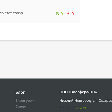
ую этот товар
0
0
Блог
ООО «Зоосфера-НН»
Нижний Новгород, ул. Ошарск
Видео-уроки
Статьи
8 800 600-75-79