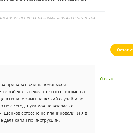
 розничных цен сети зоомагазинов и ветаптек
Остави
Отзыв
 за препарат! очень помог моей
чке избежать нежелательного потомства.
ще в начале зимы на всякий случай и вот
го не с сегод. Сука моя повязалась с
. Щенков естессно не планировали. И я в
е дала капли по инструкции.