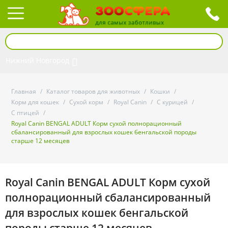
Нижний Новгород
Главная
/
Каталог товаров для животных
/
Кошки
/
Корм для кошек
/
Сухой корм
/
Royal Canin
/
С курицей
/
С птицей
/
Royal Canin BENGAL ADULT Корм сухой полнорационный
сбалансированный для взрослых кошек бенгальской породы
старше 12 месяцев
Royal Canin BENGAL ADULT Корм сухой
полнорационный сбалансированный
для взрослых кошек бенгальской