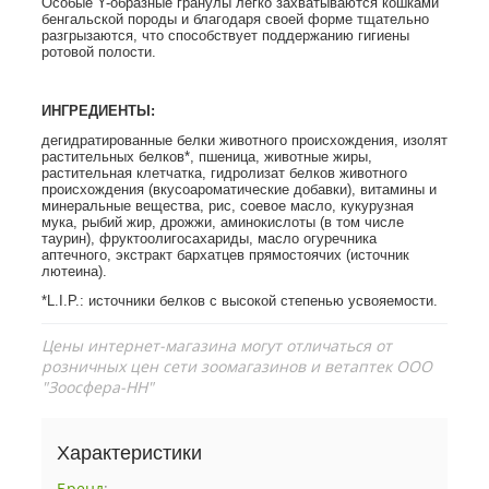
Особые Y-образные гранулы легко захватываются кошками
бенгальской породы и благодаря своей форме тщательно
разгрызаются, что способствует поддержанию гигиены
ротовой полости.
ИНГРЕДИЕНТЫ:
дегидратированные белки животного происхождения, изолят
растительных белков*, пшеница, животные жиры,
растительная клетчатка, гидролизат белков животного
происхождения (вкусоароматические добавки), витамины и
минеральные вещества, рис, соевое масло, кукурузная
мука, рыбий жир, дрожжи, аминокислоты (в том числе
таурин), фруктоолигосахариды, масло огуречника
аптечного, экстракт бархатцев прямостоячих (источник
лютеина).
*L.I.P.: источники белков с высокой степенью усвояемости.
Цены интернет-магазина могут отличаться от
розничных цен сети зоомагазинов и ветаптек ООО
"Зоосфера-НН"
Характеристики
Бренд
: