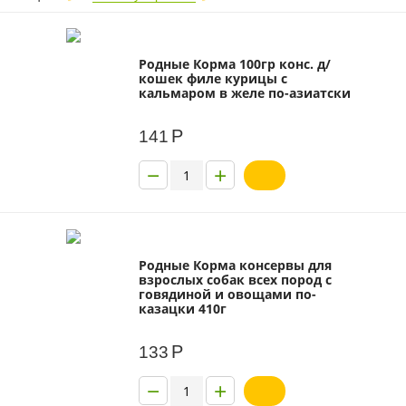
Родные Корма 100гр конс. д/
кошек филе курицы с
кальмаром в желе по-азиатски
Р
141
−
+
Родные Корма консервы для
взрослых собак всех пород с
говядиной и овощами по-
казацки 410г
Р
133
−
+