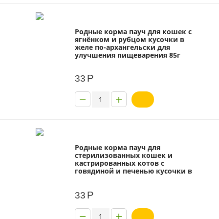
Родные корма пауч для кошек с
ягнёнком и рубцом кусочки в
желе по-архангельски для
улучшения пищеварения 85г
Р
33
−
+
Родные корма пауч для
стерилизованных кошек и
кастрированных котов с
говядиной и печенью кусочки в
желе по-таежному 85г
Р
33
−
+