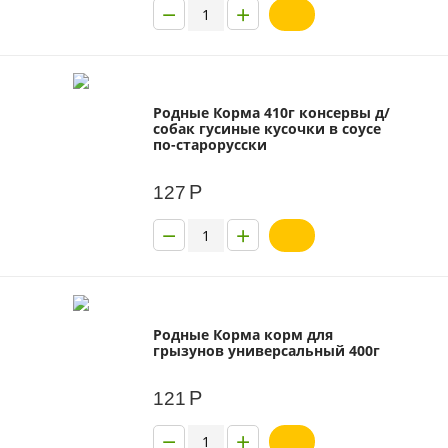
−
+
Родные Корма 410г консервы д/
собак гусиные кусочки в соусе
по-старорусски
Р
127
−
+
Родные Корма корм для
грызунов универсальный 400г
Р
121
−
+