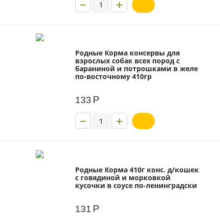
−
+
Родные Корма консервы для
взрослых собак всех пород с
бараниной и потрошками в желе
по-восточному 410гр
Р
133
−
+
Родные Корма 410г конс. д/кошек
с говядиной и морковкой
кусочки в соусе по-ленинградски
Р
131