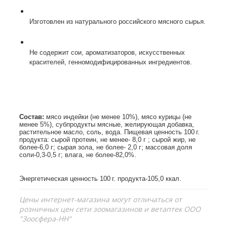
Изготовлен из натурального российского мясного сырья.
Не содержит сои, ароматизаторов, искусственных
красителей, генномодифицированных ингредиентов.
Состав:
мясо индейки (не менее 10%), мясо курицы (не
менее 5%), субпродукты мясные, желирующая добавка,
растительное масло, соль, вода.
Пищевая ценность 100 г.
продукта: сырой протеин, не менее- 8,0 г ; сырой жир, не
более-6,0 г; сырая зола, не более- 2,0 г; массовая доля
соли-0,3-0,5 г; влага, не более-82,0%.
Энергетическая ценность 100 г. продукта-105,0 ккал.
Цены интернет-магазина могут отличаться от
розничных цен сети зоомагазинов и ветаптек ООО
"Зоосфера-НН"