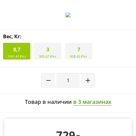
Вес, Кг:
0,7
3
7
1041.43 ₽/кг
900.67 ₽/кг
808.43 ₽/кг
−
+
Товар в наличии
в 3 магазинах
729