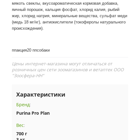
мякоть свеклы, вкусоароматическая кормовая добавка,
яичный порошок, кальция фосфат, хлорид калия, рыбий
жир, хлорид натрия, минеральные вещества, сульфат меди
(медь 18 мг/кг), антиокислители (токоферолы натурального
происхождения).
ппакция20 ппсобаки
Цены интернет-магазина могут отличаться от
розничных цен сети зоомагазинов и ветаптек ООО
"Зоосфера-НН"
Характеристики
Бренд
:
Purina Pro Plan
Вес
:
700 г
3 кг