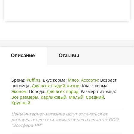
Описание
Отзывы
Бренд:
Puffins
; Вкус корма:
Мясо
,
Ассорти
; Возраст
питомца:
Для всех стадий жизни
; Класс корма:
Эконом
; Порода:
Для всех пород
; Размер питомца:
Все размеры
,
Карликовый
,
Малый
,
Средний
,
Крупный
Цены интернет-магазина могут отличаться от
розничных цен сети зоомагазинов и ветаптек ООО
"Зоосфера-НН"