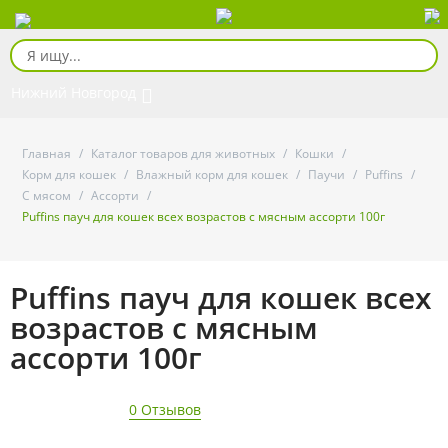
Нижний Новгород
Главная
/
Каталог товаров для животных
/
Кошки
/
Корм для кошек
/
Влажный корм для кошек
/
Паучи
/
Puffins
/
С мясом
/
Ассорти
/
Puffins пауч для кошек всех возрастов с мясным ассорти 100г
Puffins пауч для кошек всех
возрастов с мясным
ассорти 100г
0 Отзывов