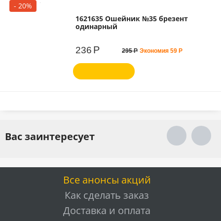
- 20%
1621635 Ошейник №35 брезент
одинарный
Р
236
295
Р
Экономия
59
Р
Вас заинтересует
Все анонсы акций
Как сделать заказ
Доставка и оплата