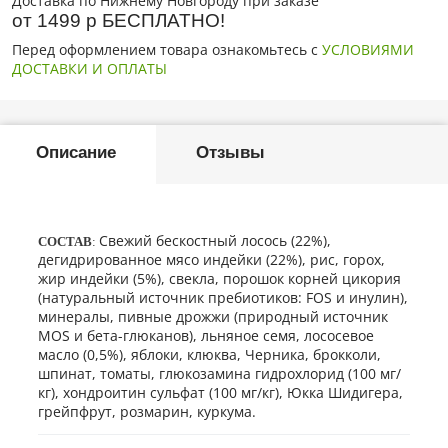
Доставка по Нижнему Новгороду при заказе
от 1499 р БЕСПЛАТНО!
Перед оформлением товара ознакомьтесь с
УСЛОВИЯМИ
ДОСТАВКИ И ОПЛАТЫ
Описание
Отзывы
Свежий бескостный лосось (22%),
СОСТАВ
:
дегидрированное мясо индейки (22%), рис, горох,
жир индейки (5%), свекла, порошок корней цикория
(натуральный источник пребиотиков: FOS и инулин),
минералы, пивные дрожжи (природный источник
MOS и бета-глюканов), льняное семя, лососевое
масло (0,5%), яблоки, клюква, Черника, брокколи,
шпинат, томаты, глюкозамина гидрохлорид (100 мг/
кг), хондроитин сульфат (100 мг/кг), Юкка Шидигера,
грейпфрут, розмарин, куркума.