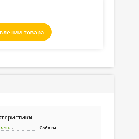
явлении товара
ктеристики
томца
:
Собаки