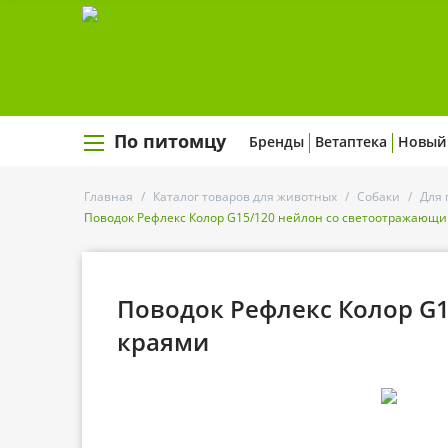
По питомцу
Бренды
Ветаптека
Новый
Главная
/
Каталог товаров для животных
/
Собаки
/
Для 
Поводок Рефлекс Колор G15/120 нейлон со светоотражающ
Поводок Рефлекс Колор G
краями