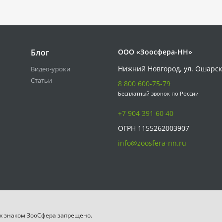
Блог
ООО «Зоосфера-НН»
Нижний Новгород, ул. Ошарск
Видео-уроки
Статьи
8 800 600-75-79
Бесплатный звонок по России
+7 904 391 60 40
ОГРН 1155262003907
info@zoosfera-nn.ru
х знаком ЗooСфера запрещено.