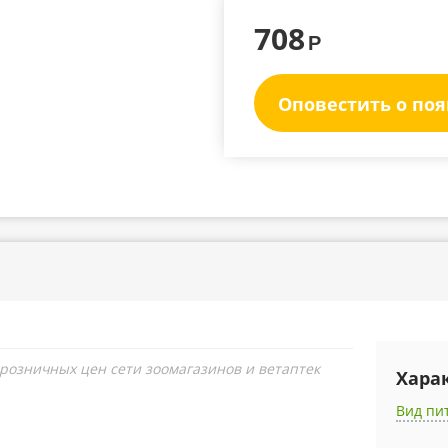
708
Р
Оповестить о по
 розничных цен сети зоомагазинов и ветаптек
Хара
Вид пи