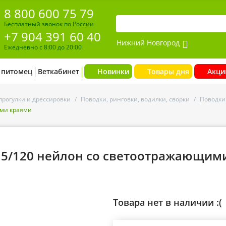
8 800 600 75 79
Бесплатный звонок по России
+7 904 391 60 40
Нижний Новгород
Ежедневно с 8:00 до 20:00
 питомец
Веткабинет
Новинки
Товары дня
Акци
прогулки и дрессировки
/
Поводки, ринговки, водилки, сворки
/
Поводки
ими краями
15/120 нейлон со светоотражающим
Товара нет в наличии :(