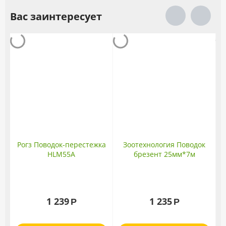
Вас заинтересует
Рогз Поводок-перестежка
Зоотехнология Поводок
HLM55A
брезент 25мм*7м
1 239
1 235
Р
Р