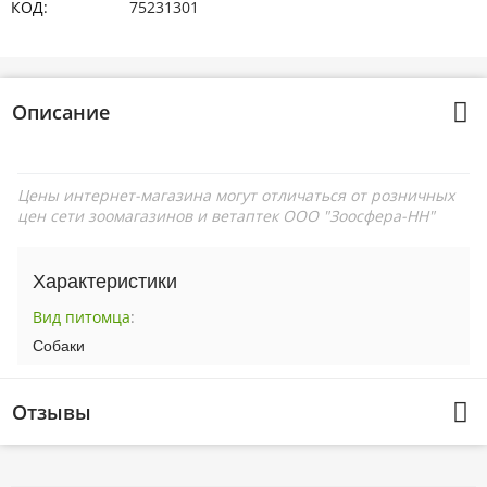
КОД:
75231301
Описание
Цены интернет-магазина могут отличаться от розничных
цен сети зоомагазинов и ветаптек ООО "Зоосфера-НН"
Характеристики
Вид питомца
:
Собаки
Отзывы