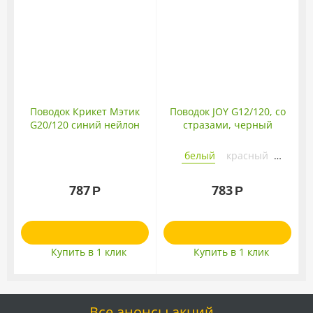
Поводок Крикет Мэтик
Поводок JOY G12/120, со
G20/120 синий нейлон
стразами, черный
белый
красный
розовый
черный
787
783
Р
Р
Купить в 1 клик
Купить в 1 клик
Все анонсы акций