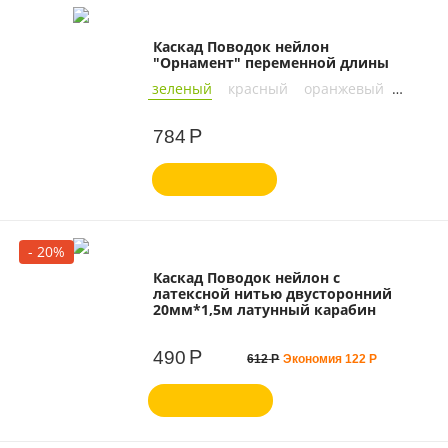
Каскад Поводок нейлон
"Орнамент" переменной длины
зеленый
красный
оранжевый
синий
Р
784
- 20%
Каскад Поводок нейлон с
латексной нитью двусторонний
20мм*1,5м латунный карабин
Р
490
612
Р
Экономия
122
Р