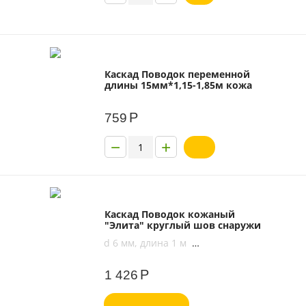
Каскад Поводок переменной
длины 15мм*1,15-1,85м кожа
Р
759
−
+
Каскад Поводок кожаный
"Элита" круглый шов снаружи
d 6 мм, длина 1 м
d 8 мм, длина 1 м
Р
1 426
d 10 мм, длина 1 м