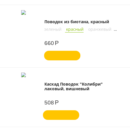
Поводок из биотана, красный
зеленый
красный
оранжевый
синий
Р
660
Каскад Поводок "Колибри"
лаковый, вишневый
Р
508