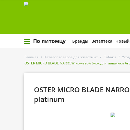
По питомцу
Бренды
Ветаптека
Новый
Главная
/
Каталог товаров для животных
/
Собаки
/
Уход
OSTER MICRO BLADE NARROW ножевой блок для машинки Arti
OSTER MICRO BLADE NARRO
platinum