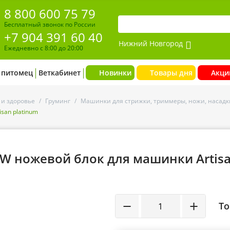
8 800 600 75 79
Бесплатный звонок по России
+7 904 391 60 40
Нижний Новгород
Ежедневно с 8:00 до 20:00
 питомец
Веткабинет
Новинки
Товары дня
Акци
 и здоровье
/
Груминг
/
Машинки для стрижки, триммеры, ножи, насадк
san platinum
W ножевой блок для машинки Artis
−
+
То