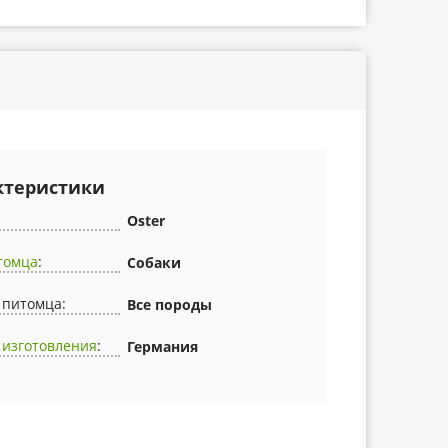
ктеристики
Oster
томца
:
Собаки
 питомца:
Все породы
 изготовления
:
Германия