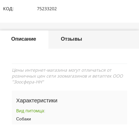
КОД:
75233202
Описание
Отзывы
Цены интернет-магазина могут отличаться от
розничных цен сети зоомагазинов и ветаптек ООО
"Зоосфера-НН"
Характеристики
Вид питомца
:
Собаки