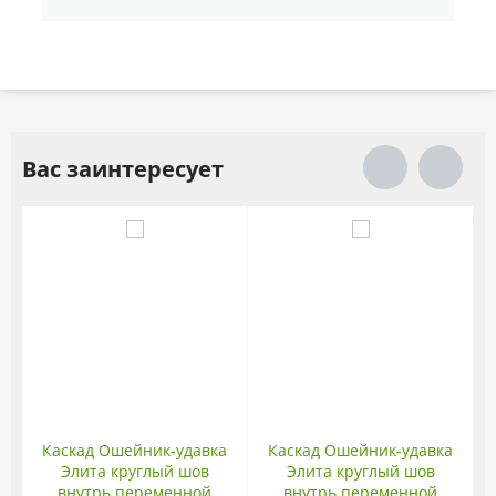
Вас заинтересует
Каскад Ошейник-удавка
Каскад Ошейник-удавка
Элита круглый шов
Элита круглый шов
внутрь переменной
внутрь переменной