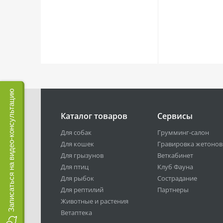
Записаться на видео-консультацию
Каталог товаров
Сервисы
Для собак
Грумминг-салон
Для кошек
Гравировка жетонов
Для грызунов
Веткабинет
Для птиц
Клуб Фауна
Для рыбок
Сострадание
Для рептилий
Партнеры
Животные и растения
Ветаптека