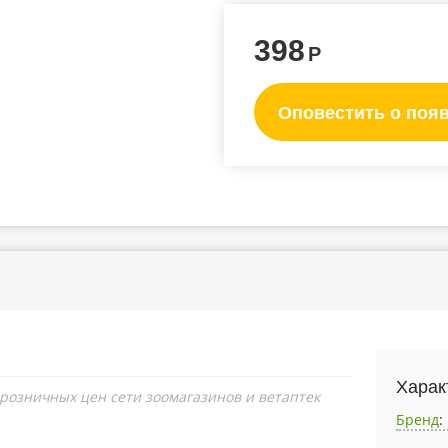
398
Р
Оповестить о поя
Харак
 розничных цен сети зоомагазинов и ветаптек
Бренд
: