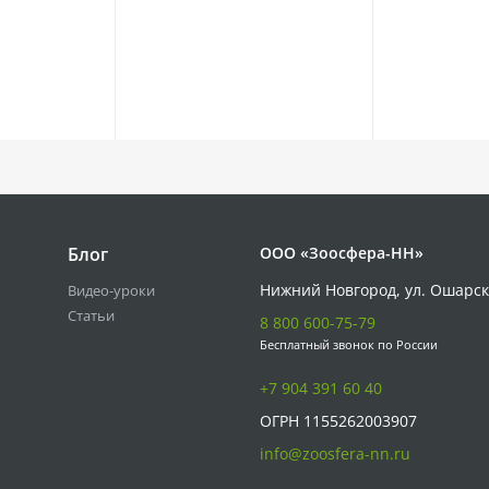
Блог
ООО «Зоосфера-НН»
Нижний Новгород, ул. Ошарск
Видео-уроки
Статьи
8 800 600-75-79
Бесплатный звонок по России
+7 904 391 60 40
ОГРН 1155262003907
info@zoosfera-nn.ru