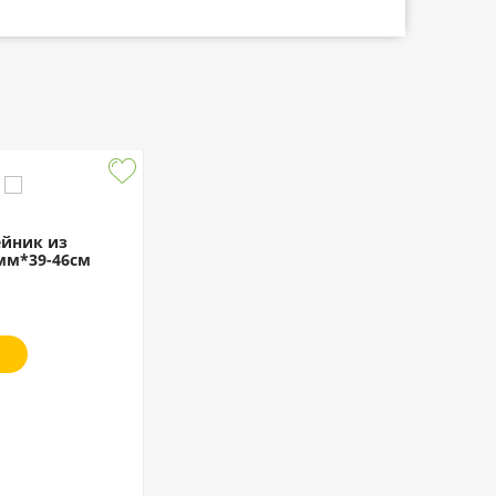
ейник из
мм*39-46см