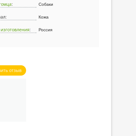
томца
:
Собаки
ал:
Кожа
 изготовления
:
Россия
вить отзыв