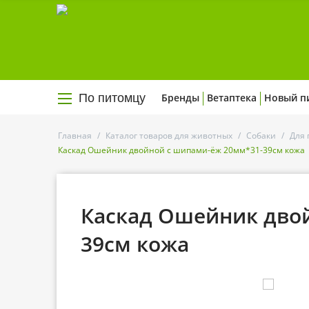
По питомцу
Бренды
Ветаптека
Новый п
Главная
/
Каталог товаров для животных
/
Собаки
/
Для 
Каскад Ошейник двойной с шипами-ёж 20мм*31-39см кожа
Каскад Ошейник дво
39см кожа