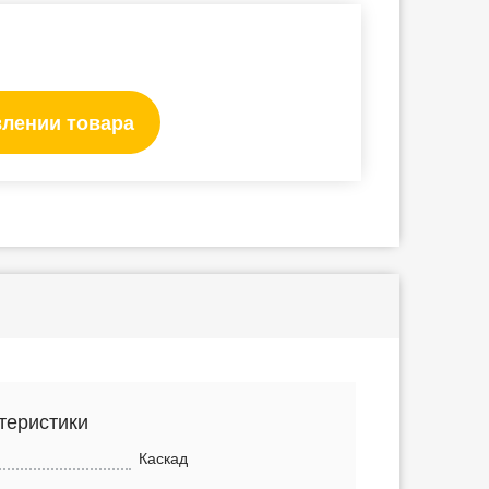
влении товара
теристики
Каскад