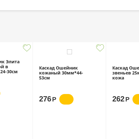
ик Элита
ой в
Каскад Ошейник
Каскад Ош
24-30см
кожаный 30мм*44-
звеньев 25
53см
кожа
276
262
Р
Р