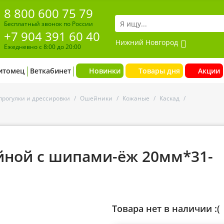
8 800 600 75 79
Бесплатный звонок по России
+7 904 391 60 40
Нижний Новгород
Ежедневно с 8:00 до 20:00
итомец
Веткабинет
Новинки
Товары дня
Акции
прогулки и дрессировки
/
Ошейники
/
Кожаные
/
Каскад
/
йной с шипами-ёж 20мм*31-
Товара нет в наличии :(