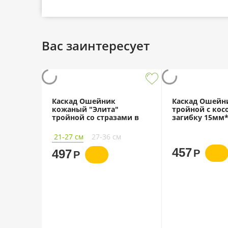
Вас заинтересует
Каскад Ошейник
Каскад Ошейн
кожаный "Элита"
тройной с кос
тройной со стразами в
загибку 15мм*
загибку
кожа
21-27 см
27-36 см
457
497
Р
Р