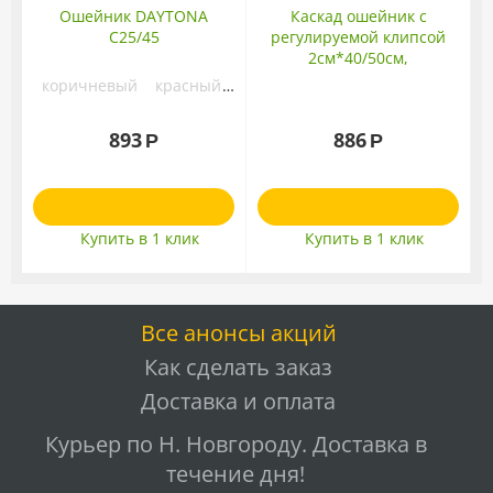
Ошейник DAYTONA
Каскад ошейник с
C25/45
регулируемой клипсой
2см*40/50см,
нейлоновый, синий
коричневый
красный
синий
черный
893
886
Р
Р
Купить в 1 клик
Купить в 1 клик
Все анонсы акций
Как сделать заказ
Доставка и оплата
Курьер по Н. Новгороду. Доставка в
течение дня!