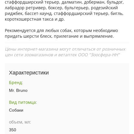
стаффордширский терьер, далматин, доберман, бульдог,
лабрадор ретривер, боксер, бультерьер, родезийский
риджбек, бассет-хаунд, стаффордширский терьер, бигль,
короткошерстная такса и др.
Рекомендуется для любых собак, которым необходимо
придать шерсти блеск, прилегание и выпрямление.
Цены интернет-магазина могут отличаться от розничных
цен сети зоомагазинов и ветаптек ООО "Зоосфера-НН"
Характеристики
Бренд
:
Mr. Bruno
Вид питомца
:
Собаки
объем, мл:
350