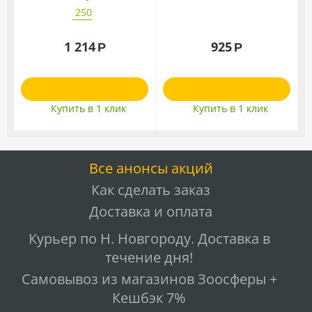
хлоргексидином 5%
250
пролонгированного
действия
1 214
925
Р
Р
Купить в 1 клик
Купить в 1 клик
Все анонсы акций
Как сделать заказ
Доставка и оплата
Курьер по Н. Новгороду. Доставка в
течение дня!
Самовывоз из магазинов Зоосферы +
Кешбэк 7%