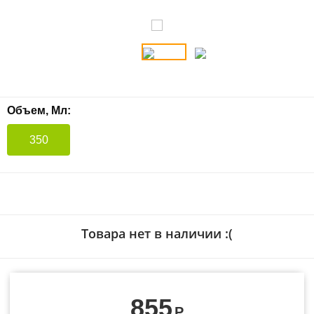
Объем, Мл:
350
Товара нет в наличии :(
855
Р