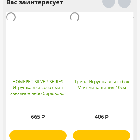
Вас заинтересует
HOMEPET SILVER SERIES
Триол Игрушка для собак
Игрушка для собак мяч
Мяч-мина винил 10см
звездное небо бирюзово-
желтый каучук д.8см
665
406
Р
Р