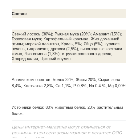
Состав:
Свежий лосось (30%); Рыбная мука (20%); Амарант (15%);
Гороховая мука; Картофельный крахмал; Жир домашней
птицы; морской планктон, Криль, 5%; Яйцо (5%); куриная
печень, гидролизат; дрожжи (2,5%); виноградные косточки
жмых; Чиа семена (1,3%); стручки рожкового дерева;
Хлорид калия; Цикорий инулин.
Анализ компонентов:
Белок 32%, Жиры 20%, Сырая зола
8,4%, Клетчатка 2,8%, Са 1,1%, Р 0,8%, Na 0,4 %, Mg 0,09%
Источники белка: 80% животный белок, 20% растительный
белок.
Цены интернет-магазина могут отличаться от
розничных цен сети зоомагазинов и ветаптек ООО