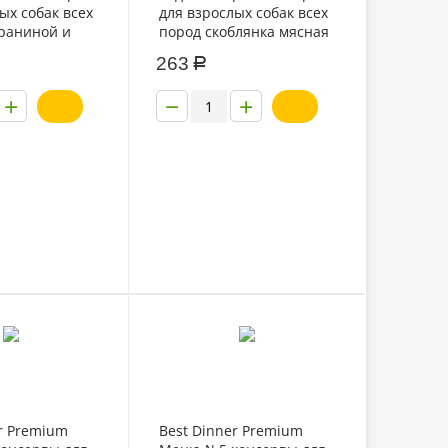
ых собак всех
для взрослых собак всех
араниной и
пород скоблянка мясная
и в желе по-
по-городецки 970г
263
Р
у 970гр
+
−
+
r Premium
Best Dinner Premium