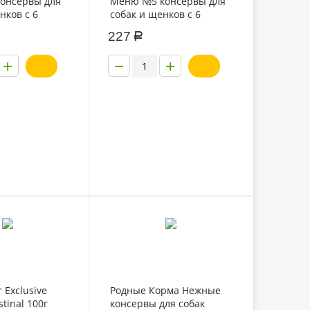
онсервы для
Меню №5 консервы для
нков с 6
собак и щенков с 6
телятиной и
месяцев с ягненком и
227
Р
40г
рисом 340г
+
−
+
 Exclusive
Родные Корма Нежные
stinal 100г
консервы для собак