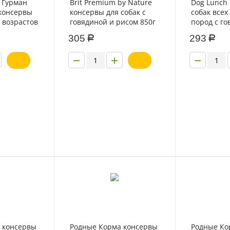
 Гурман
Brit Premium by Nature
Dog Lunch
 консервы
консервы для собак с
собак всех
х возрастов
говядиной и рисом 850г
пород с го
чьими
овощами 7
305
293
Р
Р
в желе
−
+
−
 консервы
Родные Корма консервы
Родные Ко