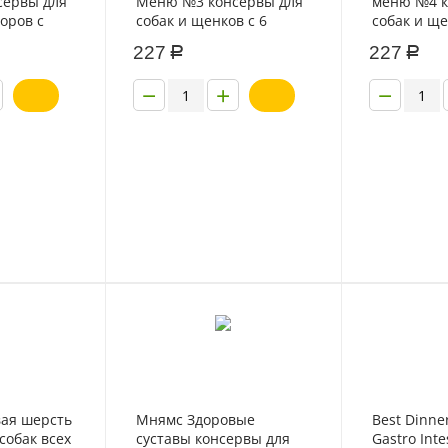
сервы для
Меню №3 консервы для
меню №4 к
оров с
собак и щенков с 6
собак и ще
месяцев с говядиной и
месяцев с 
227
227
Р
Р
кроликом 340г
овощами 3
−
+
−
ая шерсть
Мнямс Здоровые
Best Dinner
собак всех
суставы консервы для
Gastro Inte