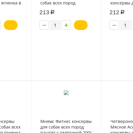
 ягненка в
собак всех пород
консервы 
кусочки говядины и
телятина 
213
212
Р
Р
печени в соусе 400г
−
+
−
онсервы
Мнямс Фитнес консервы
Четвероно
собак всех
для собак всех пород
Мясное Ас
из ягненка
паштет с телятиной 200г
консервы 