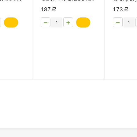
всех пород
187
173
Р
Р
−
+
−