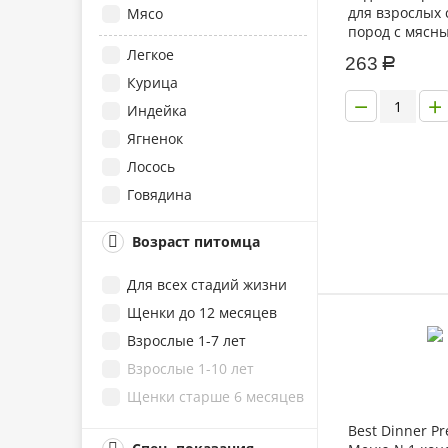
для взрослых 
Мясо
пород с мясн
в желе по-боя
Легкое
263
Р
Курица
−
+
Индейка
Ягненок
Лосось
Говядина
Птица
Возраст питомца
Утка
Рыба
Для всех стадий жизни
Овощи
Щенки до 12 месяцев
Кролик
Взрослые 1-7 лет
Телятина
Взрослые 1-10 лет
Баранина
Щенки старше 6 месяцев
Гусь
Best Dinner P
Ассорти