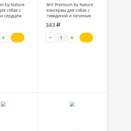
um by Nature
Brit Premium by Nature
ля собак с
консервы для собак с
 и сердцем
говядиной и печенью
850г
343
Р
+
−
+