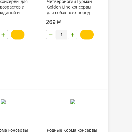
 консервы для
Четвероногий Гурман
 возрастов и
Golden Line консервы
вядиной и
для собак всех пород
50г
ягненок натуральный в
269
Р
желе 100г
+
−
+
рма консервы
Родные Корма консервы