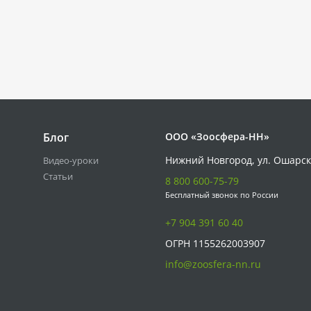
Блог
ООО «Зоосфера-НН»
Нижний Новгород, ул. Ошарск
Видео-уроки
Статьи
8 800 600-75-79
Бесплатный звонок по России
+7 904 391 60 40
ОГРН 1155262003907
info@zoosfera-nn.ru