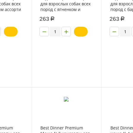
собак всех
для взрослых собак всех
для взросл
ым ассорти
пород с ягненком и
пород с б
рски 970г
рисом по-кавказски 970г
потрошкам
263
263
Р
Р
восточном
−
+
−
remium
Best Dinner Premium
Best Dinne