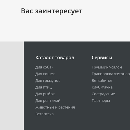
Вас заинтересует
Каталог товаров
Сервисы
Для собак
Грумминг-салон
Для кошек
Гравировка жетонов
Для грызунов
Веткабинет
Для птиц
Клуб Фауна
Для рыбок
Сострадание
Для рептилий
Партнеры
Животные и растения
Ветаптека