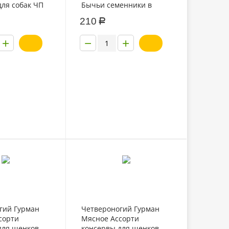
для собак ЧП
Бычьи семенники в
с потрошками
желе 240г
210
Р
+
−
+
гий Гурман
Четвероногий Гурман
сорти
Мясное Ассорти
для щенков
консервы для щенков