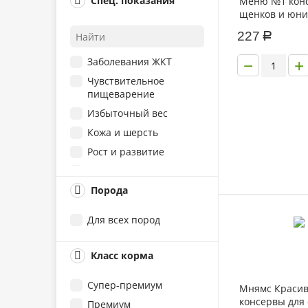
Спец. показания
Меню №1 кон
щенков и юни
Брокколи
ягненком 340г
227
Ветчина
Р
Конина
−
+
Заболевания ЖКТ
Морковь
Чувствительное
пищеварение
Перепелка
Избыточный вес
Печень
Кожа и шерсть
Потрошки
Рост и развитие
Рис
Суставы
Рубец
Поддержка иммунитета
Порода
Сердце
Сыр
Для всех пород
Трава
Тыква
Класс корма
Цукини
Супер-премиум
Язык
Мнямс Красив
консервы для 
Премиум