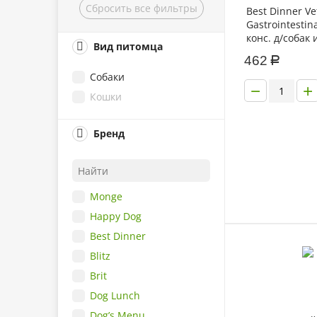
Сбросить все фильтры
Best Dinner Vet
Gastrointestin
конс. д/собак
Вид питомца
телятина с п
462
Р
Собаки
−
+
Кошки
Бренд
Monge
Happy Dog
Best Dinner
Blitz
Brit
Dog Lunch
Dog’s Menu