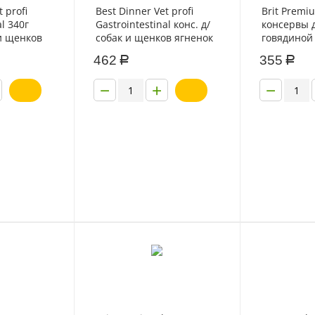
 profi
Best Dinner Vet profi
Brit Premi
al 340г
Gastrointestinal конс. д/
консервы д
 и щенков
собак и щенков ягненок
говядиной
отрошками
с сердцем 340г
850г
462
355
Р
Р
−
+
−