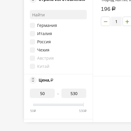
и риса 750гр
750 г
196
Р
850 г
−
+
970 г
Германия
500 г
Италия
Россия
Чехия
Австрия
Китай
Таиланд
Цена,
Р
–
50
530
Р
Р