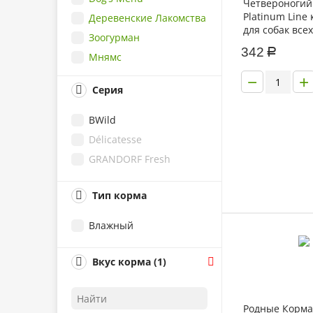
Четвероногий
Platinum Line
Деревенские Лакомства
для собак все
Зоогурман
и пород с бы
342
Р
семенниками 
Мнямс
240г
Родные Корма
−
+
Серия
Четвероногий Гурман
Grandorf Fresh
BWild
Sirius
Délicatesse
Grandorf
GRANDORF Fresh
Wanpy
Тип корма
Влажный
Вкус корма (1)
Родные Корма