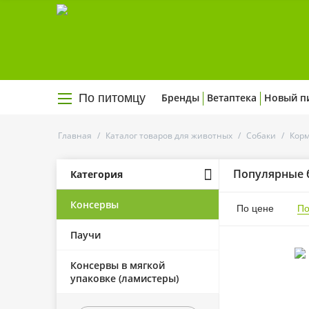
По питомцу
Бренды
Ветаптека
Новый п
Главная
/
Каталог товаров для животных
/
Собаки
/
Корм
Популярные 
Категория
Консервы
По цене
По
Паучи
Консервы в мягкой
упаковке (ламистеры)