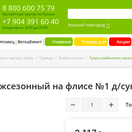
8 800 600 75 79
Бесплатный звонок по России
+7 904 391 60 40
Нижний Новгород
Ежедневно с 8:00 до 20:00
итомец
Веткабинет
Новинки
Товары дня
Акции
шки, одежда, обувь
/
Одежда
/
Комбинезоны
/
Тузик комбинезон межс
жсезонный на флисе №1 д/су
−
+
То