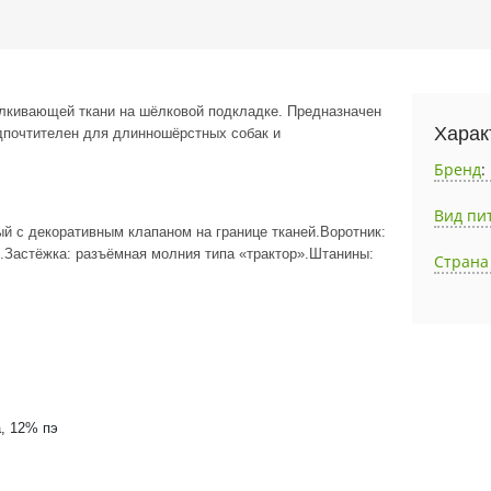
алкивающей ткани на шёлковой подкладке.
Предназначен
Харак
почтителен для длинношёрстных собак и
Бренд
:
Вид пи
й с декоративным клапаном на границе тканей.
Воротник:
.
Застёжка:
разъёмная молния типа «трактор».
Штанины:
Страна
, 12% пэ