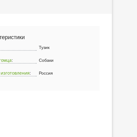
теристики
Тузик
томца
:
Собаки
 изготовления
:
Россия