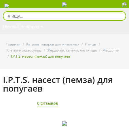
Нижний Новгород
Главная
/
Каталог товаров для животных
/
Птицы
/
Клетки и аксессуары
/
Жердочки, качели, лестницы
/
Жердочки
/
I.P.T.S. насест (пемза) для попугаев
I.P.T.S. насест (пемза) для
попугаев
0 Отзывов