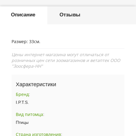
Описание
Отзывы
Размер: 33см.
Цены интернет-магазина могут отличаться от
розничных цен сети зоомагазинов и ветаптек ООО
"Зоосфера-НН"
Характеристики
Бренд
:
I.P.T.S.
Вид питомца
:
Птицы
Страна изготовления
: