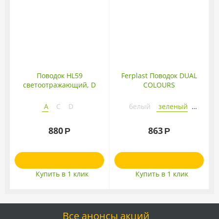
Поводок HL59
Ferplast Поводок DUAL
светоотражающий, D
COLOURS
A
C
D
белый
зеленый
оранжевый
880
863
Р
Р
фиалковый
Купить в 1 клик
Купить в 1 клик
Все анонсы акций