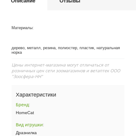
Описание
Отзывы
Материалы:
дерево, металл, резина, полиэстер, пластик, натуральная
норка
Цены интернет-магазина могут отличаться от
розничных цен сети зоомагазинов и ветаптек ООО
"Зоосфера-НН"
Характеристики
Бренд
:
HomeCat
Вид игрушки
:
Дразнилка